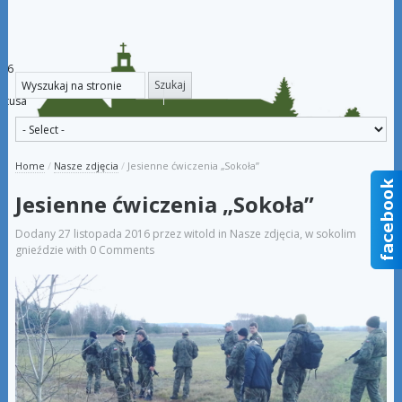
026
kstusa
Home
/
Nasze zdjęcia
/
Jesienne ćwiczenia „Sokoła”
Jesienne ćwiczenia „Sokoła”
Dodany
27 listopada 2016
przez
witold
in
Nasze zdjęcia
,
w sokolim
gnieździe
with
0 Comments