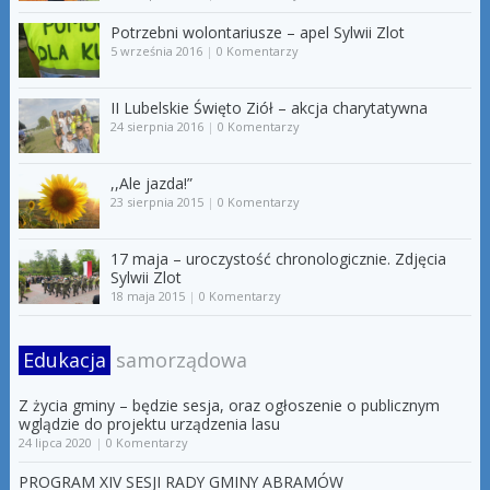
Potrzebni wolontariusze – apel Sylwii Zlot
5 września 2016
|
0 Komentarzy
II Lubelskie Święto Ziół – akcja charytatywna
24 sierpnia 2016
|
0 Komentarzy
,,Ale jazda!”
23 sierpnia 2015
|
0 Komentarzy
17 maja – uroczystość chronologicznie. Zdjęcia
Sylwii Zlot
18 maja 2015
|
0 Komentarzy
Edukacja
samorządowa
Z życia gminy – będzie sesja, oraz ogłoszenie o publicznym
wglądzie do projektu urządzenia lasu
24 lipca 2020
|
0 Komentarzy
PROGRAM XIV SESJI RADY GMINY ABRAMÓW