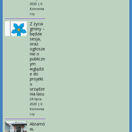
2020
|
0
Komenta
rzy
Z życia
gminy –
będzie
sesja,
oraz
ogłosze
nie o
publiczn
ym
wglądzi
e do
projekt
u
urządze
nia lasu
24 lipca
2020
|
0
Komenta
rzy
Abramó
w,