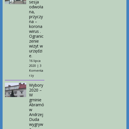
sesja
odwoła
na,
przyczy
na –
korona
wirus .
Ogranic
zenie
wizyt w
urzędzi
e.
16 lipca
2020
|
3
Komenta
rzy
Wybory
2020 –
W
gminie
Abramó
w
Andrzej
Duda
wygryw