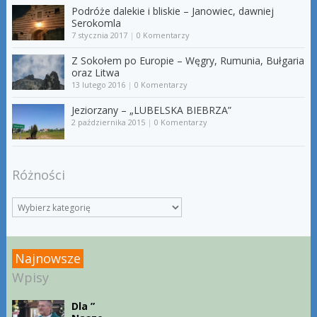
Podróże dalekie i bliskie – Janowiec, dawniej
Serokomla
7 stycznia 2017
|
0 Komentarzy
Z Sokołem po Europie – Węgry, Rumunia, Bułgaria
oraz Litwa
13 lutego 2016
|
0 Komentarzy
Jeziorzany – „LUBELSKA BIEBRZA”
2 października 2015
|
0 Komentarzy
Różności
Najnowsze
Wpisy
Dla ”