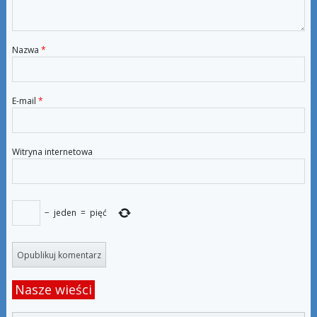
Nazwa
*
E-mail
*
Witryna internetowa
−
jeden
=
pięć
Nasze wieści