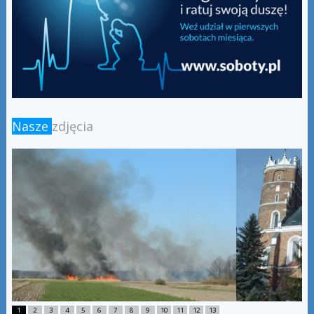
Nasze
zdjęcia
1
2
3
4
5
6
7
8
9
10
11
12
13