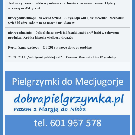
Jest nowy rekord Polski w podwyżce rachunków za wywóz śmieci. Opłaty
wzrosną aż 350 proc.!
niewygodne.info.pl – Sawicka wzięła 100 tys. łapówki i jest niewinna. Mechanik
wziął 10 zł za robotę poza pracą i ma kłopoty
niewygodne.info – Polisolokaty, czyli jak banki „nabijały” ludzi w toksyczne
produkty. Krótka historia wielkiego drenażu
Portal Samorządowy – Od 2019 r. nowe dowody osobiste
23.09. 2018 „Wdzięczni polskiej wsi” – Premier Morawiecki w Wąwolnicy