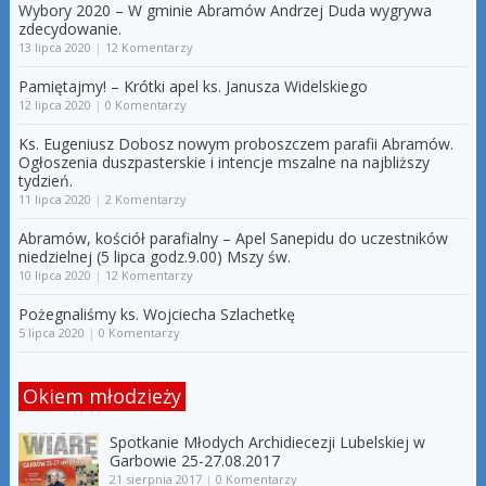
Wybory 2020 – W gminie Abramów Andrzej Duda wygrywa
zdecydowanie.
13 lipca 2020
|
12 Komentarzy
Pamiętajmy! – Krótki apel ks. Janusza Widelskiego
12 lipca 2020
|
0 Komentarzy
Ks. Eugeniusz Dobosz nowym proboszczem parafii Abramów.
Ogłoszenia duszpasterskie i intencje mszalne na najbliższy
tydzień.
11 lipca 2020
|
2 Komentarzy
Abramów, kościół parafialny – Apel Sanepidu do uczestników
niedzielnej (5 lipca godz.9.00) Mszy św.
10 lipca 2020
|
12 Komentarzy
Pożegnaliśmy ks. Wojciecha Szlachetkę
5 lipca 2020
|
0 Komentarzy
Okiem młodzieży
Spotkanie Młodych Archidiecezji Lubelskiej w
Garbowie 25-27.08.2017
21 sierpnia 2017
|
0 Komentarzy