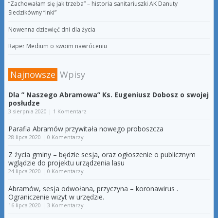
“Zachowałam się jak trzeba” – historia sanitariuszki AK Danuty
Siedzikówny “Inki”
Nowenna dziewięć dni dla życia
Raper Medium o swoim nawróceniu
Najnowsze
Wpisy
Dla ” Naszego Abramowa” Ks. Eugeniusz Dobosz o swojej
posłudze
3 sierpnia 2020
|
1 Komentarz
Parafia Abramów przywitała nowego proboszcza
28 lipca 2020
|
0 Komentarzy
Z życia gminy – będzie sesja, oraz ogłoszenie o publicznym
wglądzie do projektu urządzenia lasu
24 lipca 2020
|
0 Komentarzy
Abramów, sesja odwołana, przyczyna – koronawirus .
Ograniczenie wizyt w urzędzie.
16 lipca 2020
|
3 Komentarzy