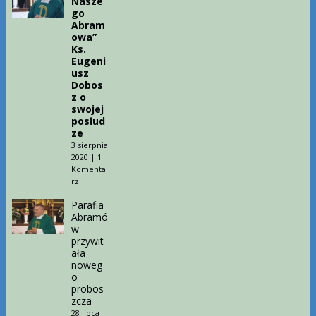
Nasze
go
Abram
owa”
Ks.
Eugeni
usz
Dobos
z o
swojej
posłud
ze
3 sierpnia
2020
|
1
Komenta
rz
Parafia
Abramó
w
przywit
ała
noweg
o
probos
zcza
28 lipca