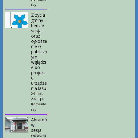
rzy
Z życia
gminy –
będzie
sesja,
oraz
ogłosze
nie o
publiczn
ym
wglądzi
e do
projekt
u
urządze
nia lasu
24 lipca
2020
|
0
Komenta
rzy
Abramó
w,
sesja
odwoła