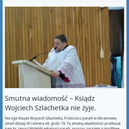
Smutna wiadomość – Ksiądz
Wojciech Szlachetka nie żyje.
Nie żyje Ksiądz Wojciech Szlachetka, Proboszcz parafii w Abramowie,
zmarł dzisiaj 30 czerwca ok. godz. 18. Tę smutną wiadomość przekazał
nam ks. Janusz Widelski wikariusz parafii, prosząc zarazem o modlitwę