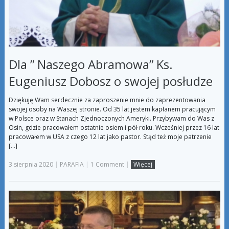
Dla ” Naszego Abramowa” Ks.
Eugeniusz Dobosz o swojej posłudze
Dziękuję Wam serdecznie za zaproszenie mnie do zaprezentowania
swojej osoby na Waszej stronie. Od 35 lat jestem kapłanem pracującym
w Polsce oraz w Stanach Zjednoczonych Ameryki. Przybywam do Was z
Osin, gdzie pracowałem ostatnie osiem i pół roku. Wcześniej przez 16 lat
pracowałem w USA z czego 12 lat jako pastor. Stąd też moje patrzenie
[…]
3 sierpnia 2020
|
PARAFIA
|
1 Comment
|
Więcej