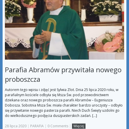
Parafia Abramów przywitała nowego
proboszcza
Autorem tego wpisu i zdjęć jest Sylwia Zlot. Dnia 25 lipca 2020 roku, w
parafialnym kościele odbyła się Msza Św. pod przewodnictwem
dziekana oraz nowego proboszcza parafii Abramów – Eugeniusza
Dobosza. Sobotnia Msza Św. miała charakter bardzo uroczysty – odbyło
się przywitanie nowego pasterza parafii. Niech Duch Święty uzdolni go
do wielkodusznego podjęcia duszpasterskich zadań. […]
28 lipca 2020
|
PARAFIA
|
0 Comments
|
Więcej