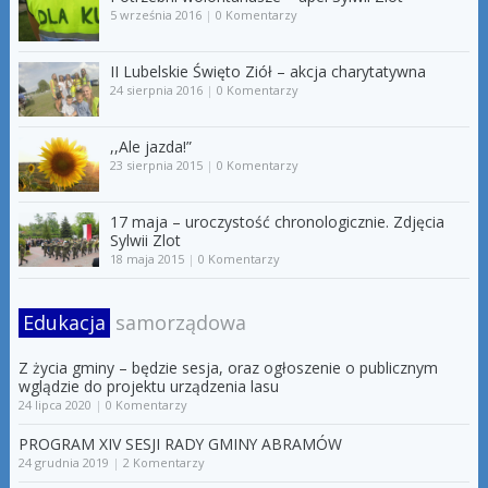
5 września 2016
|
0 Komentarzy
II Lubelskie Święto Ziół – akcja charytatywna
24 sierpnia 2016
|
0 Komentarzy
,,Ale jazda!”
23 sierpnia 2015
|
0 Komentarzy
17 maja – uroczystość chronologicznie. Zdjęcia
Sylwii Zlot
18 maja 2015
|
0 Komentarzy
Edukacja
samorządowa
Z życia gminy – będzie sesja, oraz ogłoszenie o publicznym
wglądzie do projektu urządzenia lasu
24 lipca 2020
|
0 Komentarzy
PROGRAM XIV SESJI RADY GMINY ABRAMÓW
24 grudnia 2019
|
2 Komentarzy