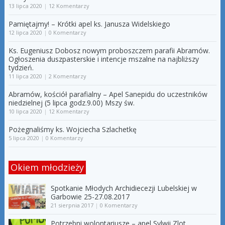
13 lipca 2020
|
12 Komentarzy
Pamiętajmy! – Krótki apel ks. Janusza Widelskiego
12 lipca 2020
|
0 Komentarzy
Ks. Eugeniusz Dobosz nowym proboszczem parafii Abramów.
Ogłoszenia duszpasterskie i intencje mszalne na najbliższy
tydzień.
11 lipca 2020
|
2 Komentarzy
Abramów, kościół parafialny – Apel Sanepidu do uczestników
niedzielnej (5 lipca godz.9.00) Mszy św.
10 lipca 2020
|
12 Komentarzy
Pożegnaliśmy ks. Wojciecha Szlachetkę
5 lipca 2020
|
0 Komentarzy
Okiem młodzieży
Spotkanie Młodych Archidiecezji Lubelskiej w
Garbowie 25-27.08.2017
21 sierpnia 2017
|
0 Komentarzy
Potrzebni wolontariusze – apel Sylwii Zlot