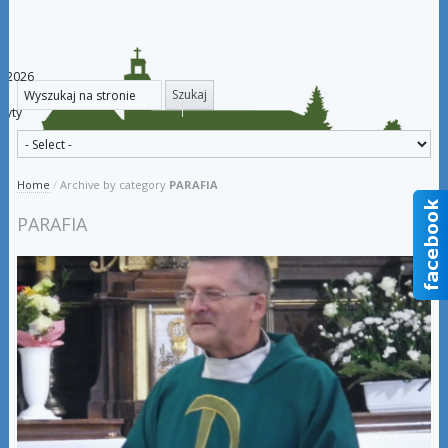
ia 2026
dyty
Home
/
Archive by category
PARAFIA
PARAFIA