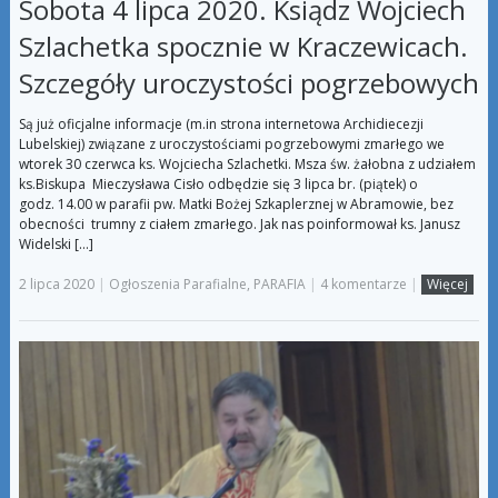
Sobota 4 lipca 2020. Ksiądz Wojciech
Szlachetka spocznie w Kraczewicach.
Szczegóły uroczystości pogrzebowych
Są już oficjalne informacje (m.in strona internetowa Archidiecezji
Lubelskiej) związane z uroczystościami pogrzebowymi zmarłego we
wtorek 30 czerwca ks. Wojciecha Szlachetki. Msza św. żałobna z udziałem
ks.Biskupa Mieczysława Cisło odbędzie się 3 lipca br. (piątek) o
godz. 14.00 w parafii pw. Matki Bożej Szkaplerznej w Abramowie, bez
obecności trumny z ciałem zmarłego. Jak nas poinformował ks. Janusz
Widelski […]
2 lipca 2020
|
Ogłoszenia Parafialne
,
PARAFIA
|
4 komentarze
|
Więcej