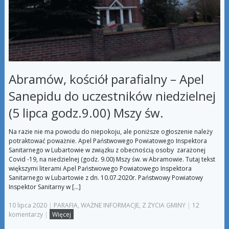
Abramów, kościół parafialny – Apel
Sanepidu do uczestników niedzielnej
(5 lipca godz.9.00) Mszy św.
Na razie nie ma powodu do niepokoju, ale poniższe ogłoszenie należy
potraktować poważnie. Apel Państwowego Powiatowego Inspektora
Sanitarnego w Lubartowie w związku z obecnością osoby zarażonej
Covid -19, na niedzielnej (godz. 9.00) Mszy św. w Abramowie. Tutaj tekst
większymi literami Apel Państwowego Powiatowego Inspektora
Sanitarnego w Lubartowie z dn. 10.07.2020r. Państwowy Powiatowy
Inspektor Sanitarny w […]
10 lipca 2020
|
PARAFIA
,
WAŻNE INFORMACJE
,
Z ŻYCIA GMINY
|
12
komentarzy
|
Więcej