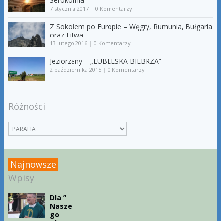
Serokomla
7 stycznia 2017
|
0 Komentarzy
Z Sokołem po Europie – Węgry, Rumunia, Bułgaria
oraz Litwa
13 lutego 2016
|
0 Komentarzy
Jeziorzany – „LUBELSKA BIEBRZA”
2 października 2015
|
0 Komentarzy
Różności
Najnowsze
Wpisy
Dla ”
Nasze
go