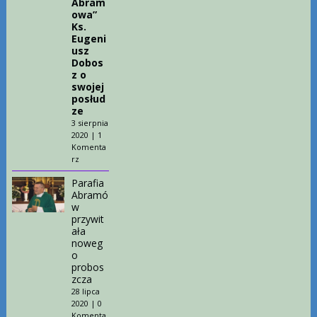
Abram
owa”
Ks.
Eugeni
usz
Dobos
z o
swojej
posłud
ze
3 sierpnia
2020
|
1
Komenta
rz
Parafia
Abramó
w
przywit
ała
noweg
o
probos
zcza
28 lipca
2020
|
0
Komenta