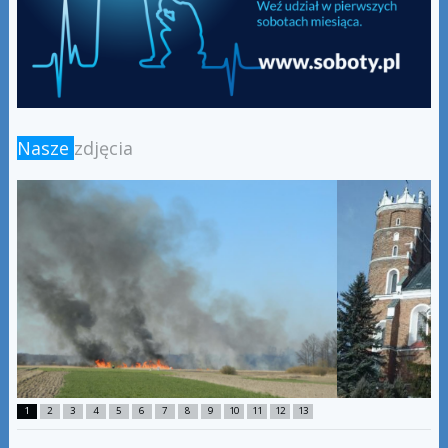
Nasze
zdjęcia
1
2
3
4
5
6
7
8
9
10
11
12
13