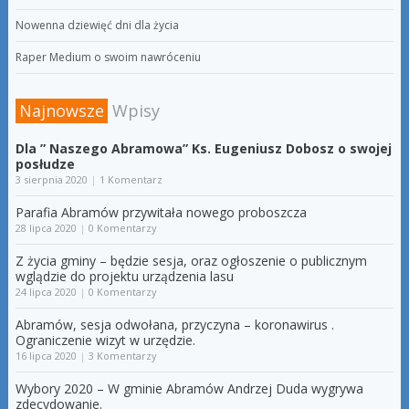
Nowenna dziewięć dni dla życia
Raper Medium o swoim nawróceniu
Najnowsze
Wpisy
Dla ” Naszego Abramowa” Ks. Eugeniusz Dobosz o swojej
posłudze
3 sierpnia 2020
|
1 Komentarz
Parafia Abramów przywitała nowego proboszcza
28 lipca 2020
|
0 Komentarzy
Z życia gminy – będzie sesja, oraz ogłoszenie o publicznym
wglądzie do projektu urządzenia lasu
24 lipca 2020
|
0 Komentarzy
Abramów, sesja odwołana, przyczyna – koronawirus .
Ograniczenie wizyt w urzędzie.
16 lipca 2020
|
3 Komentarzy
Wybory 2020 – W gminie Abramów Andrzej Duda wygrywa
zdecydowanie.