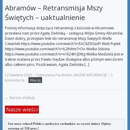
Abramów – Retransmisja Mszy
Świętych – uaktualnienie
Poniżej informacja dotycząca retransmisji z kościoła w Abramowie
przesłana nam przez Agatę Zielińską – zastępcę Wójta Gminy Abramów.
Dzień dobry, przesyłam linki do retransmisji Mszy Świętych Wielki
Czwartek https://www.youtube.com/watch?v=EoC8Zt5SadY Wieli Piątek
https://www.youtube.com/watch?v=IL2Rvhm7rOo Wielka Sobota
https://www.youtube.com/watch?v=n1E24K1jDMg Wielka Niedziela jest w
trakcie scalania przez Pawła i będzie dostępna albo późnym wieczorem
albo całkiem jutro. Pozdrawiam, Agata Zielińska […]
12 kwietnia 2020
|
Ogłoszenia Parafialne
,
WAŻNE INFORMACJE
|
3
komentarze
|
Więcej
←
Starsze artykuły
Nasze wieści
Jest nowy rekord Polski w podwyżce rachunków za wywóz śmieci. Opłaty
wzrosną aż 350 proc.!