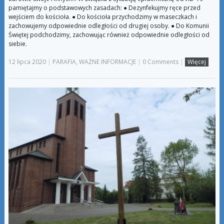
pamiętajmy o podstawowych zasadach: ● Dezynfekujmy ręce przed
wejściem do kościoła. ● Do kościoła przychodzimy w maseczkach i
zachowujemy odpowiednie odległości od drugiej osoby. ● Do Komunii
Świętej podchodzimy, zachowując również odpowiednie odległości od
siebie.
12 lipca 2020
|
PARAFIA
,
WAŻNE INFORMACJE
|
0 Comments
|
Więcej