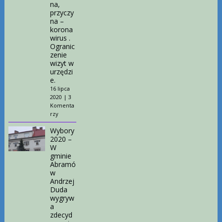
na,
przyczy
na –
korona
wirus .
Ogranic
zenie
wizyt w
urzędzi
e.
16 lipca
2020
|
3
Komenta
rzy
Wybory
2020 –
W
gminie
Abramó
w
Andrzej
Duda
wygryw
a
zdecyd