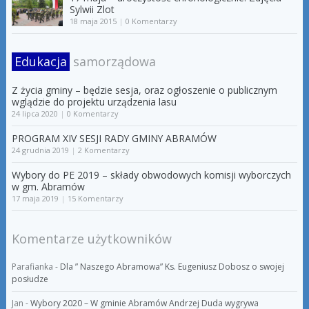
Sylwii Zlot
18 maja 2015
|
0 Komentarzy
Edukacja
samorządowa
Z życia gminy – będzie sesja, oraz ogłoszenie o publicznym
wglądzie do projektu urządzenia lasu
24 lipca 2020
|
0 Komentarzy
PROGRAM XIV SESJI RADY GMINY ABRAMÓW
24 grudnia 2019
|
2 Komentarzy
Wybory do PE 2019 – składy obwodowych komisji wyborczych
w gm. Abramów
17 maja 2019
|
15 Komentarzy
Komentarze użytkowników
Parafianka
-
Dla ” Naszego Abramowa” Ks. Eugeniusz Dobosz o swojej
posłudze
Jan
-
Wybory 2020 – W gminie Abramów Andrzej Duda wygrywa