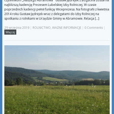
czytelnikom „Naszego Abramowa” Gustaw Jędrejek z Bogucina został na
najbliższą kadencję Prezesem Lubelskiej Izby Rolniczej. W czasie
poprzednich kadencji pełnił funkcję Wiceprezesa. Na fotografii z kwietnia
2014 roku Gustaw Jędrejek wraz z delegatami do Izby Rolniczej na
spotkaniu z rolnikami w Urzędzie Gminy w Abramowie. Relacja […]
29 września 2019
|
ROLNICTWO
,
WAŻNE INFORMACJE
|
0 Comments
|
Więcej