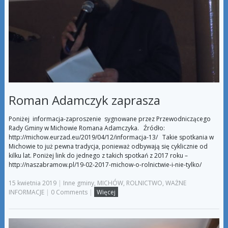
Roman Adamczyk zaprasza
Poniżej informacja-zaproszenie sygnowane przez Przewodniczącego
Rady Gminy w Michowie Romana Adamczyka. Źródło:
http://michow.eurzad.eu/2019/04/12/informacja-13/ Takie spotkania w
Michowie to już pewna tradycja, ponieważ odbywają się cyklicznie od
kilku lat. Poniżej link do jednego z takich spotkań z 2017 roku –
http://naszabramow.pl/19-02-2017-michow-o-rolnictwie-i-nie-tylko/
15 kwietnia 2019
|
Inne gminy
,
MICHÓW
,
ROLNICTWO
,
WAŻNE
INFORMACJE
|
0 Comments
|
Więcej