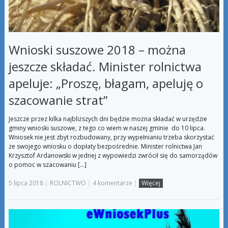
Wnioski suszowe 2018 – można
jeszcze składać. Minister rolnictwa
apeluje: „Proszę, błagam, apeluję o
szacowanie strat”
Jeszcze przez kilka najbliższych dni będzie można składać w urzędzie
gminy wnioski suszowe, z tego co wiem w naszej gminie do 10 lipca.
Wniosek nie jest zbyt rozbudowany, przy wypełnianiu trzeba skorzystać
ze swojego wniosku o dopłaty bezpośrednie. Minister rolnictwa Jan
Krzysztof Ardanowski w jednej z wypowiedzi zwrócił się do samorządów
o pomoc w szacowaniu […]
5 lipca 2018
|
ROLNICTWO
|
4 komentarze
|
Więcej