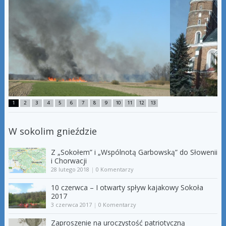
1
2
3
4
5
6
7
8
9
10
11
12
13
W sokolim gnieździe
Z „Sokołem” i „Wspólnotą Garbowską” do Słowenii
i Chorwacji
28 lutego 2018
|
0 Komentarzy
10 czerwca – I otwarty spływ kajakowy Sokoła
2017
3 czerwca 2017
|
0 Komentarzy
Zaproszenie na uroczystość patriotyczną