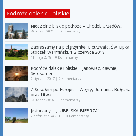
Podróże dalekie i bliskie
Niedzielne bliskie podróże – Chodel, Urzędów….
28 lutego 2020
|
0 Komentarzy
Zapraszamy na pielgrzymkę! Gietrzwałd, Św. Lipka,
Stoczek Warmiński. 1-2 czerwca 2018
11 maja 2018
|
0 Komentarzy
Podróże dalekie i bliskie – Janowiec, dawniej
Serokomla
7 stycznia 2017
|
0 Komentarzy
Z Sokołem po Europie – Węgry, Rumunia, Bułgaria
oraz Litwa
13 lutego 2016
|
0 Komentarzy
Jeziorzany – „LUBELSKA BIEBRZA”
2 października 2015
|
0 Komentarzy