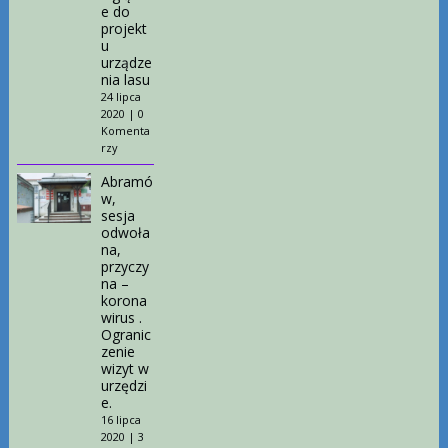
e do
projekt
u
urządze
nia lasu
24 lipca
2020
|
0
Komenta
rzy
Abramó
w,
sesja
odwoła
na,
przyczy
na –
korona
wirus .
Ogranic
zenie
wizyt w
urzędzi
e.
16 lipca
2020
|
3