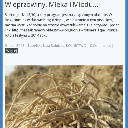
Wieprzowiny, Mleka i Miodu…
Start o godz. 13;30, a cały program jest na załączonym plakacie. W
Bogucinie jak widać wiele się dzieje…, wielokrotnie o tym pisaliśmy,
można wyszukać sobie na stronie w wyszukiwarce. Dla przykładu jeden
link: http://naszabramow.pl/festyn-w-bogucinie-krotka-relacja/. Poniżej
foto z festynu w 2014 roku:
9 lipca 2018
|
Lubelska Izba Rolnicza
,
ROLNICTWO
|
0 Comments
|
Więcej