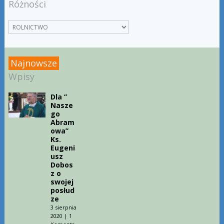
Różności
Najnowsze
Wpisy
Dla ”
Nasze
go
Abram
owa”
Ks.
Eugeni
usz
Dobos
z o
swojej
posłud
ze
3 sierpnia
2020
|
1