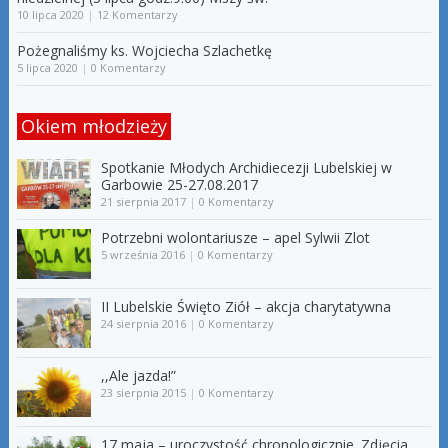
10 lipca 2020
|
12 Komentarzy
Pożegnaliśmy ks. Wojciecha Szlachetkę
5 lipca 2020
|
0 Komentarzy
Okiem młodzieży
Spotkanie Młodych Archidiecezji Lubelskiej w
Garbowie 25-27.08.2017
21 sierpnia 2017
|
0 Komentarzy
Potrzebni wolontariusze – apel Sylwii Zlot
5 września 2016
|
0 Komentarzy
II Lubelskie Święto Ziół – akcja charytatywna
24 sierpnia 2016
|
0 Komentarzy
,,Ale jazda!”
23 sierpnia 2015
|
0 Komentarzy
17 maja – uroczystość chronologicznie. Zdjęcia