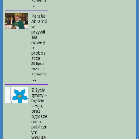
Komenta
rz
Parafia
Abramó
w
przywit
ała
noweg
o
probos
zcza
28 lipca
2020
|
0
Komenta
rzy
Z życia
gminy –
będzie
sesja,
oraz
ogłosze
nie o
publiczn
ym
wglądzi