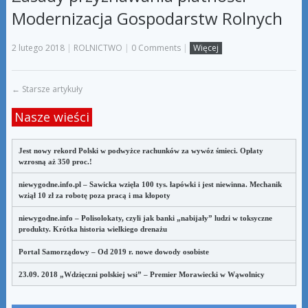
Modernizacja Gospodarstw Rolnych
2 lutego 2018
|
ROLNICTWO
|
0 Comments
|
Więcej
←
Starsze artykuły
Nasze wieści
Jest nowy rekord Polski w podwyżce rachunków za wywóz śmieci. Opłaty
wzrosną aż 350 proc.!
niewygodne.info.pl – Sawicka wzięła 100 tys. łapówki i jest niewinna. Mechanik
wziął 10 zł za robotę poza pracą i ma kłopoty
niewygodne.info – Polisolokaty, czyli jak banki „nabijały” ludzi w toksyczne
produkty. Krótka historia wielkiego drenażu
Portal Samorządowy – Od 2019 r. nowe dowody osobiste
23.09. 2018 „Wdzięczni polskiej wsi” – Premier Morawiecki w Wąwolnicy