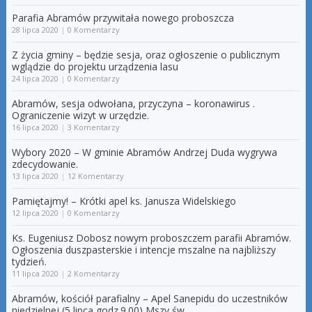
Parafia Abramów przywitała nowego proboszcza
28 lipca 2020
|
0 Komentarzy
Z życia gminy – będzie sesja, oraz ogłoszenie o publicznym
wglądzie do projektu urządzenia lasu
24 lipca 2020
|
0 Komentarzy
Abramów, sesja odwołana, przyczyna – koronawirus .
Ograniczenie wizyt w urzędzie.
16 lipca 2020
|
3 Komentarzy
Wybory 2020 – W gminie Abramów Andrzej Duda wygrywa
zdecydowanie.
13 lipca 2020
|
12 Komentarzy
Pamiętajmy! – Krótki apel ks. Janusza Widelskiego
12 lipca 2020
|
0 Komentarzy
Ks. Eugeniusz Dobosz nowym proboszczem parafii Abramów.
Ogłoszenia duszpasterskie i intencje mszalne na najbliższy
tydzień.
11 lipca 2020
|
2 Komentarzy
Abramów, kościół parafialny – Apel Sanepidu do uczestników
niedzielnej (5 lipca godz.9.00) Mszy św.