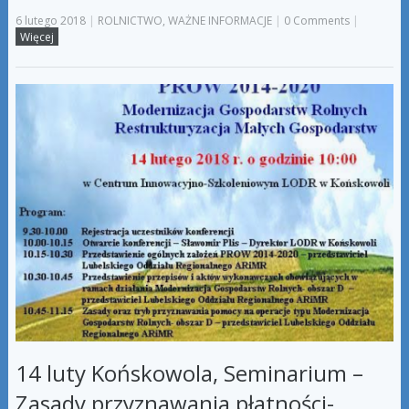
6 lutego 2018
|
ROLNICTWO
,
WAŻNE INFORMACJE
|
0 Comments
|
Więcej
14 luty Końskowola, Seminarium –
Zasady przyznawania płatności-