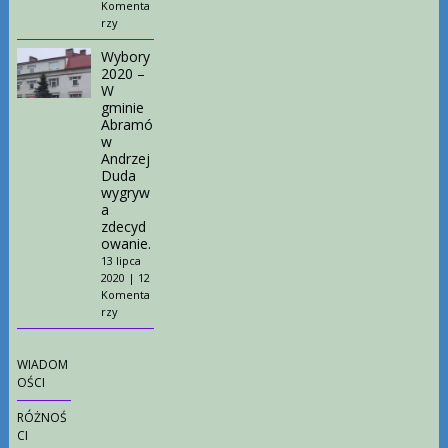
Komenta
rzy
Wybory
2020 –
W
gminie
Abramó
w
Andrzej
Duda
wygryw
a
zdecyd
owanie.
13 lipca
2020
|
12
Komenta
rzy
WIADOM
OŚCI
RÓŻNOŚ
CI