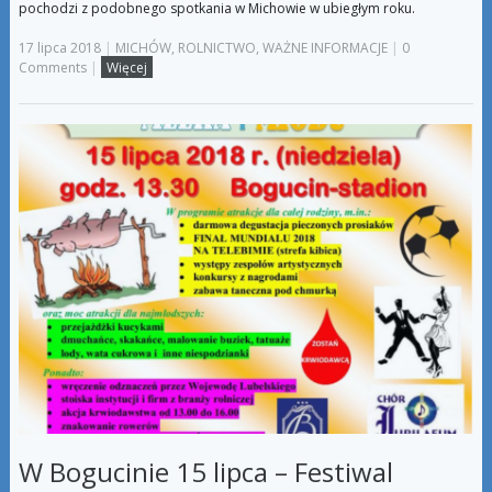
pochodzi z podobnego spotkania w Michowie w ubiegłym roku.
17 lipca 2018
|
MICHÓW
,
ROLNICTWO
,
WAŻNE INFORMACJE
|
0
Comments
|
Więcej
W Bogucinie 15 lipca – Festiwal