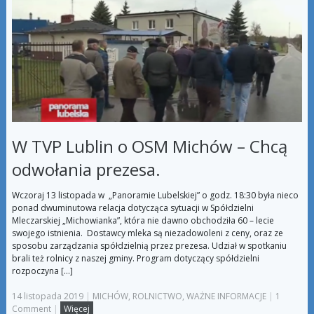
W TVP Lublin o OSM Michów – Chcą
odwołania prezesa.
Wczoraj 13 listopada w „Panoramie Lubelskiej” o godz. 18:30 była nieco
ponad dwuminutowa relacja dotycząca sytuacji w Spółdzielni
Mleczarskiej „Michowianka”, która nie dawno obchodziła 60 – lecie
swojego istnienia. Dostawcy mleka są niezadowoleni z ceny, oraz ze
sposobu zarządzania spółdzielnią przez prezesa. Udział w spotkaniu
brali też rolnicy z naszej gminy. Program dotyczący spółdzielni
rozpoczyna […]
14 listopada 2019
|
MICHÓW
,
ROLNICTWO
,
WAŻNE INFORMACJE
|
1
Comment
|
Więcej