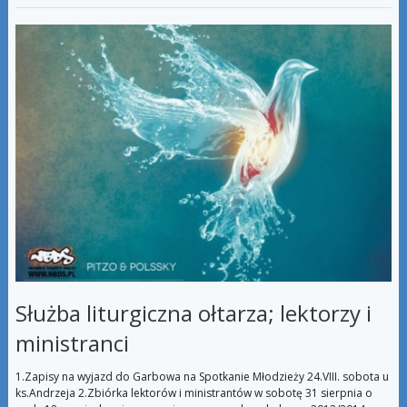
Służba liturgiczna ołtarza; lektorzy i
ministranci
1.Zapisy na wyjazd do Garbowa na Spotkanie Młodzieży 24.VIII. sobota u
ks.Andrzeja 2.Zbiórka lektorów i ministrantów w sobotę 31 sierpnia o