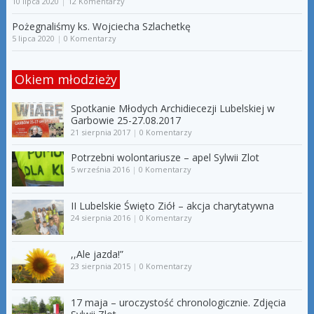
10 lipca 2020
|
12 Komentarzy
Pożegnaliśmy ks. Wojciecha Szlachetkę
5 lipca 2020
|
0 Komentarzy
Okiem młodzieży
Spotkanie Młodych Archidiecezji Lubelskiej w
Garbowie 25-27.08.2017
21 sierpnia 2017
|
0 Komentarzy
Potrzebni wolontariusze – apel Sylwii Zlot
5 września 2016
|
0 Komentarzy
II Lubelskie Święto Ziół – akcja charytatywna
24 sierpnia 2016
|
0 Komentarzy
,,Ale jazda!”
23 sierpnia 2015
|
0 Komentarzy
17 maja – uroczystość chronologicznie. Zdjęcia