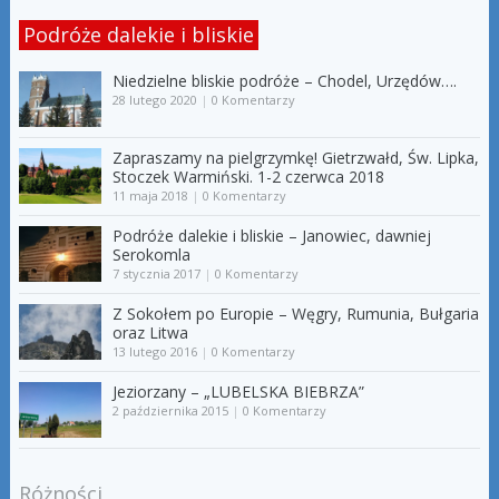
Podróże dalekie i bliskie
Niedzielne bliskie podróże – Chodel, Urzędów….
28 lutego 2020
|
0 Komentarzy
Zapraszamy na pielgrzymkę! Gietrzwałd, Św. Lipka,
Stoczek Warmiński. 1-2 czerwca 2018
11 maja 2018
|
0 Komentarzy
Podróże dalekie i bliskie – Janowiec, dawniej
Serokomla
7 stycznia 2017
|
0 Komentarzy
Z Sokołem po Europie – Węgry, Rumunia, Bułgaria
oraz Litwa
13 lutego 2016
|
0 Komentarzy
Jeziorzany – „LUBELSKA BIEBRZA”
2 października 2015
|
0 Komentarzy
Różności