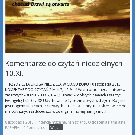
Komentarze do czytań niedzielnych
10.XI.
TRZYDZIESTA DRUGA NIEDZIELA W CIĄGU ROKU 10 listopada 2013
KOMENTARZ DO CZYTAŃ 2 Mch 7,1-2.9-14 Wiara braci męczenników w
zmartwychwstanie 2 Tes 2,16–3,5 Trwać w dobrych czynach i szerzyć
Ewangelię Łk 20,27-38 Uduchowione życie zmartwychwstałych „Bóg nie
jest Bogiem umarłych, lecz żywych” – to słowa Chrystusa skierowane do
małodusznych saduceuszów. Ewangelie mówią nam jasno, […]
8 listopada 2013
|
Intencje mszalne
,
Ministranci
,
Ogłoszenia Parafialne
,
PARAFIA
|
0 Comments
|
Więcej