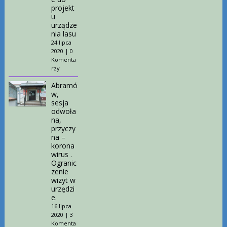
projekt
u
urządze
nia lasu
24 lipca
2020
|
0
Komenta
rzy
Abramó
w,
sesja
odwoła
na,
przyczy
na –
korona
wirus .
Ogranic
zenie
wizyt w
urzędzi
e.
16 lipca
2020
|
3
Komenta