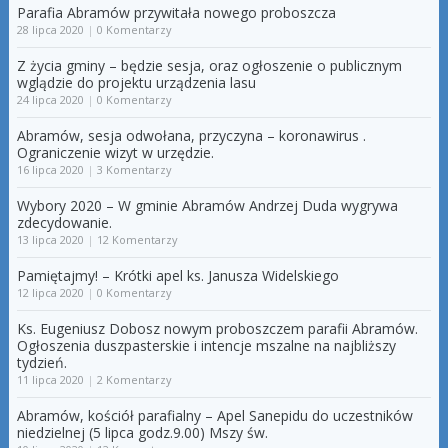
Parafia Abramów przywitała nowego proboszcza
28 lipca 2020
|
0 Komentarzy
Z życia gminy – będzie sesja, oraz ogłoszenie o publicznym
wglądzie do projektu urządzenia lasu
24 lipca 2020
|
0 Komentarzy
Abramów, sesja odwołana, przyczyna – koronawirus .
Ograniczenie wizyt w urzędzie.
16 lipca 2020
|
3 Komentarzy
Wybory 2020 – W gminie Abramów Andrzej Duda wygrywa
zdecydowanie.
13 lipca 2020
|
12 Komentarzy
Pamiętajmy! – Krótki apel ks. Janusza Widelskiego
12 lipca 2020
|
0 Komentarzy
Ks. Eugeniusz Dobosz nowym proboszczem parafii Abramów.
Ogłoszenia duszpasterskie i intencje mszalne na najbliższy
tydzień.
11 lipca 2020
|
2 Komentarzy
Abramów, kościół parafialny – Apel Sanepidu do uczestników
niedzielnej (5 lipca godz.9.00) Mszy św.