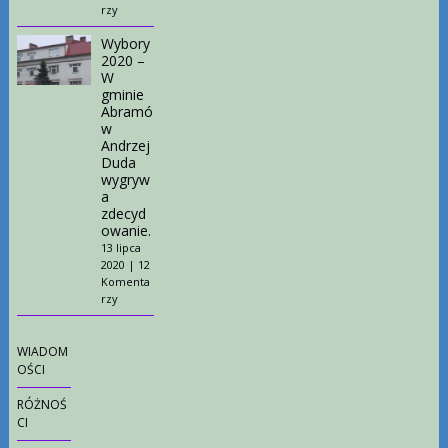
rzy
Wybory
2020 –
W
gminie
Abramó
w
Andrzej
Duda
wygryw
a
zdecyd
owanie.
13 lipca
2020
|
12
Komenta
rzy
WIADOM
OŚCI
RÓŻNOŚ
CI