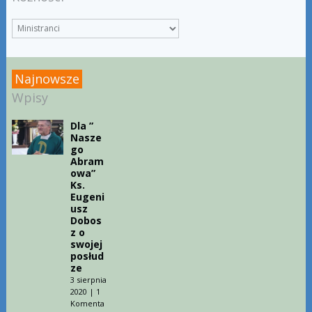
Najnowsze
Wpisy
Dla ”
Nasze
go
Abram
owa”
Ks.
Eugeni
usz
Dobos
z o
swojej
posłud
ze
3 sierpnia
2020
|
1
Komenta