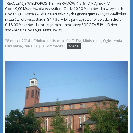
REKOLEKCJE WIELKOPOSTNE – ABRAMÓW 4-5-6. IV. PIĄTEK 4.IV.
Godz.9,00 Msza św. dla wszystkich Godz.10,30 Msza św. dla wszystkich
Godz.12,00 Msza św. dla dzieci szkolnych i gimnazjum G.16,00 Wielkolas;
msza św. dla wszystkich; G.17,30; + Droga krzyżowa- prowadzi Schola
G.18,00;Msza św. dla pracujących i młodzieży SOBOTA 5.IV. – Dzień
spowiedzi : Godz.9,00 Msza św. z […]
28 marca 2014
|
Edukacja
,
Historia
,
KULTURA
,
Ministranci
,
Ogłoszenia
Parafialne
,
PARAFIA
|
0 Comments
|
Więcej