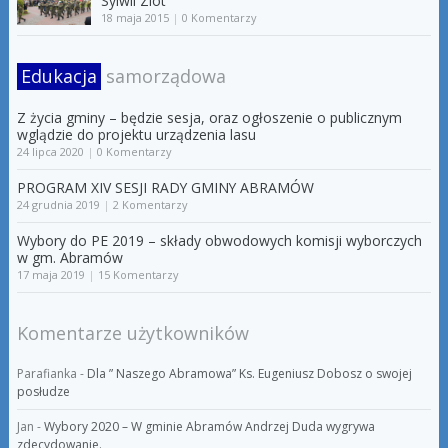
Sylwii Zlot
18 maja 2015
|
0 Komentarzy
Edukacja
samorządowa
Z życia gminy – będzie sesja, oraz ogłoszenie o publicznym
wglądzie do projektu urządzenia lasu
24 lipca 2020
|
0 Komentarzy
PROGRAM XIV SESJI RADY GMINY ABRAMÓW
24 grudnia 2019
|
2 Komentarzy
Wybory do PE 2019 – składy obwodowych komisji wyborczych
w gm. Abramów
17 maja 2019
|
15 Komentarzy
Komentarze użytkowników
Parafianka
-
Dla ” Naszego Abramowa” Ks. Eugeniusz Dobosz o swojej
posłudze
Jan
-
Wybory 2020 – W gminie Abramów Andrzej Duda wygrywa
zdecydowanie.