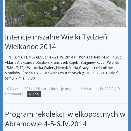
Intencje mszalne Wielki Tydzień i
Wielkanoc 2014
I N T E N C J E MSZALNE ; 14 – 21. IV. 2014 r. Poniedziałek 14.IV. 7,30 ;
+Maria,Aleksander,Kozłów, Franciszek Rojek i Zbigniew Kuca Wtorek
15.IV. 7,30; +Weronika,Walery,Henryk,Maria,Grażyna ++Kutników i
Słomków Środa 16.IV. –odwiedziny u chorych g.10-12 7,30 ;+ Adolf
Szmul 7 m.s. 7,30 ; […]
10 kwietnia 2014
|
Historia
,
Intencje mszalne
,
Ministranci
,
PARAFIA
|
0
Comments
|
Więcej
Program rekolekcji wielkopostnych w
Abramowie 4-5-6.IV.2014