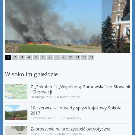
1
2
3
4
5
6
7
8
9
10
11
12
13
W sokolim gnieździe
Z „Sokołem” i „Wspólnotą Garbowską” do Słowenii
i Chorwacji
28 lutego 2018
|
0 Komentarzy
10 czerwca – I otwarty spływ kajakowy Sokoła
2017
3 czerwca 2017
|
0 Komentarzy
Zaproszenie na uroczystość patriotyczną
31 grudnia 2016
|
0 Komentarzy