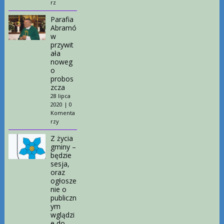
rz
Parafia
Abramó
w
przywit
ała
noweg
o
probos
zcza
28 lipca
2020
|
0
Komenta
rzy
Z życia
gminy –
będzie
sesja,
oraz
ogłosze
nie o
publiczn
ym
wglądzi
e do