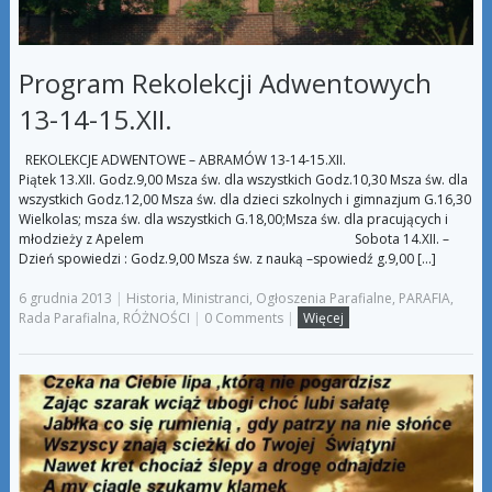
Program Rekolekcji Adwentowych
13-14-15.XII.
REKOLEKCJE ADWENTOWE – ABRAMÓW 13-14-15.XII.
Piątek 13.XII. Godz.9,00 Msza św. dla wszystkich Godz.10,30 Msza św. dla
wszystkich Godz.12,00 Msza św. dla dzieci szkolnych i gimnazjum G.16,30
Wielkolas; msza św. dla wszystkich G.18,00;Msza św. dla pracujących i
młodzieży z Apelem Sobota 14.XII. –
Dzień spowiedzi : Godz.9,00 Msza św. z nauką –spowiedź g.9,00 […]
6 grudnia 2013
|
Historia
,
Ministranci
,
Ogłoszenia Parafialne
,
PARAFIA
,
Rada Parafialna
,
RÓŻNOŚCI
|
0 Comments
|
Więcej