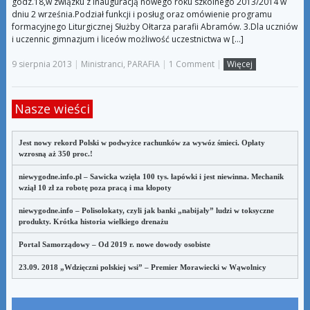
godz.18,w związku z inauguracją nowego roku szkolnego 2013/2014 w
dniu 2 września.Podział funkcji i posług oraz omówienie programu
formacyjnego Liturgicznej Służby Ołtarza parafii Abramów. 3.Dla uczniów
i uczennic gimnazjum i liceów możliwość uczestnictwa w […]
9 sierpnia 2013
|
Ministranci
,
PARAFIA
|
1 Comment
|
Więcej
Nasze wieści
Jest nowy rekord Polski w podwyżce rachunków za wywóz śmieci. Opłaty
wzrosną aż 350 proc.!
niewygodne.info.pl – Sawicka wzięła 100 tys. łapówki i jest niewinna. Mechanik
wziął 10 zł za robotę poza pracą i ma kłopoty
niewygodne.info – Polisolokaty, czyli jak banki „nabijały” ludzi w toksyczne
produkty. Krótka historia wielkiego drenażu
Portal Samorządowy – Od 2019 r. nowe dowody osobiste
23.09. 2018 „Wdzięczni polskiej wsi” – Premier Morawiecki w Wąwolnicy