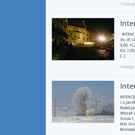
10 luteg
Inte
INTENCJE
dz. of. 
8,00; +C
8.II. 7,
[…]
4 lutego
Inte
INTENCJE 
r.s, Jan
Białek,J
Wtorek 3
Środa 1.
M.B. Gro
Bronisła