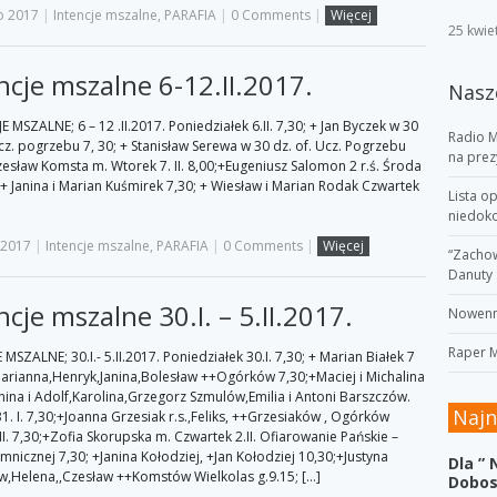
o 2017
|
Intencje mszalne
,
PARAFIA
|
0 Comments
|
Więcej
25 kwie
ncje mszalne 6-12.II.2017.
Nasz
 MSZALNE; 6 – 12 .II.2017. Poniedziałek 6.II. 7,30; + Jan Byczek w 30
Radio 
Ucz. pogrzebu 7, 30; + Stanisław Serewa w 30 dz. of. Ucz. Pogrzebu
na pre
zesław Komsta m. Wtorek 7. II. 8,00;+Eugeniusz Salomon 2 r.ś. Środa
30;+ Janina i Marian Kuśmirek 7,30; + Wiesław i Marian Rodak Czwartek
Lista o
niedok
 2017
|
Intencje mszalne
,
PARAFIA
|
0 Comments
|
Więcej
“Zachow
Danuty 
ncje mszalne 30.I. – 5.II.2017.
Nowenna
Raper 
MSZALNE; 30.I.- 5.II.2017. Poniedziałek 30.I. 7,30; + Marian Białek 7
,Marianna,Henryk,Janina,Bolesław ++Ogórków 7,30;+Maciej i Michalina
anina i Adolf,Karolina,Grzegorz Szmulów,Emilia i Antoni Barszczów.
Naj
1. I. 7,30;+Joanna Grzesiak r.s.,Feliks, ++Grzesiaków , Ogórków
II. 7,30;+Zofia Skorupska m. Czwartek 2.II. Ofiarowanie Pańskie –
mnicznej 7,30; +Janina Kołodziej, +Jan Kołodziej 10,30;+Justyna
Dla ”
w,Helena,,Czesław ++Komstów Wielkolas g.9.15; […]
Dobos