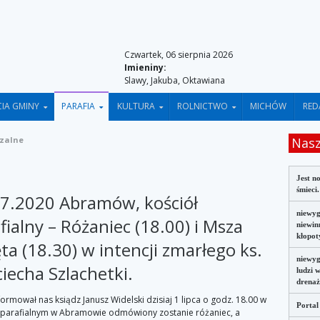
Czwartek, 06 sierpnia 2026
Imieniny:
Slawy, Jakuba, Oktawiana
CIA GMINY
PARAFIA
KULTURA
ROLNICTWO
MICHÓW
RED
szalne
Nasz
Jest n
śmieci
7.2020 Abramów, kościół
niewyg
fialny – Różaniec (18.00) i Msza
niewin
kłopot
ta (18.30) w intencji zmarłego ks.
niewyg
iecha Szlachetki.
ludzi 
drena
formował nas ksiądz Janusz Widelski dzisiaj 1 lipca o godz. 18.00 w
Portal
 parafialnym w Abramowie odmówiony zostanie różaniec, a