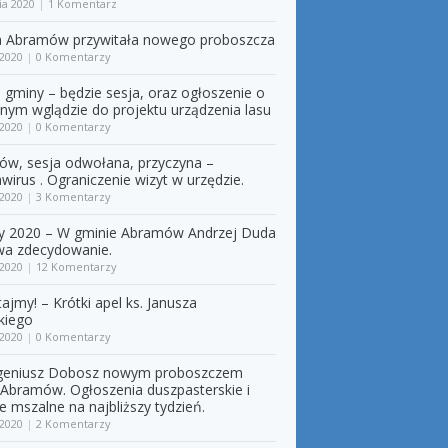
ia 2020
|
1 Komentarz
a Abramów przywitała nowego proboszcza
 2020
|
0 Komentarzy
a gminy – będzie sesja, oraz ogłoszenie o
znym wglądzie do projektu urządzenia lasu
 2020
|
0 Komentarzy
w, sesja odwołana, przyczyna –
wirus . Ograniczenie wizyt w urzędzie.
 2020
|
3 Komentarzy
y 2020 – W gminie Abramów Andrzej Duda
wa zdecydowanie.
 2020
|
12 Komentarzy
ajmy! – Krótki apel ks. Janusza
kiego
 2020
|
0 Komentarzy
ugeniusz Dobosz nowym proboszczem
i Abramów. Ogłoszenia duszpasterskie i
je mszalne na najbliższy tydzień.
 2020
|
2 Komentarzy