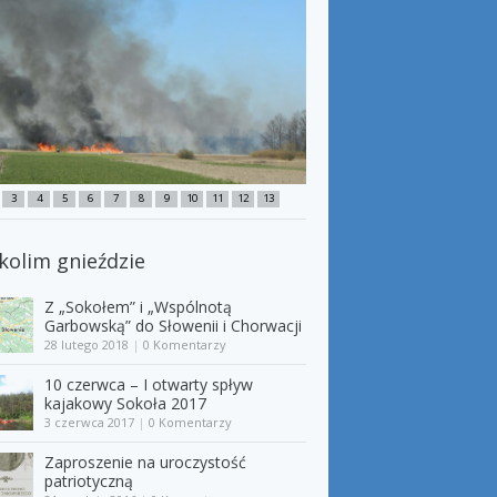
3
4
5
6
7
8
9
10
11
12
13
kolim gnieździe
Z „Sokołem” i „Wspólnotą
Garbowską” do Słowenii i Chorwacji
28 lutego 2018
|
0 Komentarzy
10 czerwca – I otwarty spływ
kajakowy Sokoła 2017
3 czerwca 2017
|
0 Komentarzy
Zaproszenie na uroczystość
patriotyczną