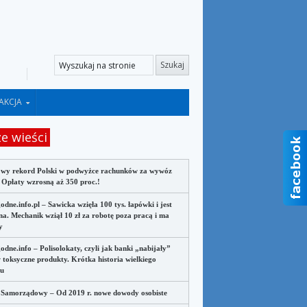
AKCJA
e wieści
owy rekord Polski w podwyżce rachunków za wywóz
. Opłaty wzrosną aż 350 proc.!
odne.info.pl – Sawicka wzięła 100 tys. łapówki i jest
na. Mechanik wziął 10 zł za robotę poza pracą i ma
y
odne.info – Polisolokaty, czyli jak banki „nabijały”
w toksyczne produkty. Krótka historia wielkiego
żu
 Samorządowy – Od 2019 r. nowe dowody osobiste