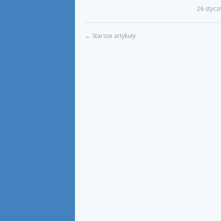
26 stycz
←
Starsze artykuły