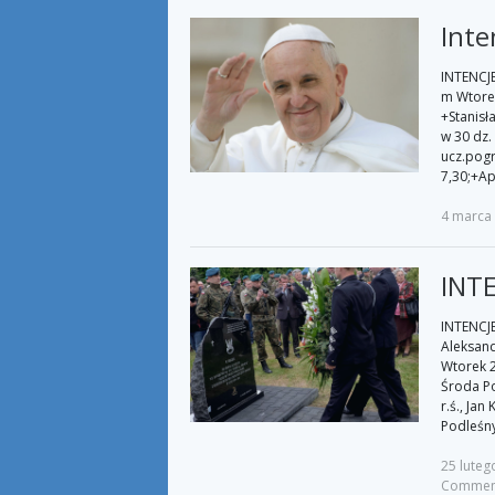
Inte
INTENCJE
m Wtorek
+Stanisł
w 30 dz.
ucz.pogr
7,30;+Ap
4 marca
INTE
INTENCJE 
Aleksand
Wtorek 28
Środa Po
r.ś., Jan
Podleśny
25 luteg
Commen