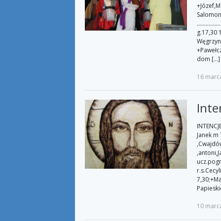
+Józef,M
Salomon 
…………………
g.17,30 
Węgrzyn,
+Pawełcz
dom […]
16 marc
Inte
INTENCJE 
Janek m 
,Cwajdów
,antoni,
ucz.pogr
r.s.Cecy
7,30;+Ma
Papieski
10 marc