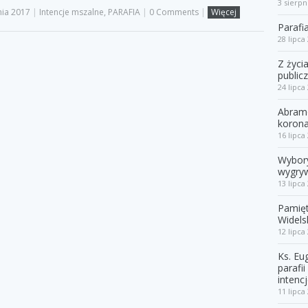
3 sierpn
nia 2017
|
Intencje mszalne
,
PARAFIA
|
0 Comments
|
Więcej
Parafi
28 lipca
Z życi
public
24 lipca
Abramó
korona
16 lipca
Wybor
wygry
13 lipca
Pamięt
Widels
12 lipca
Ks. E
parafi
intenc
11 lipca