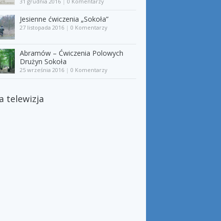
31 grudnia 2016
|
0 Komentarzy
Jesienne ćwiczenia „Sokoła”
27 listopada 2016
|
0 Komentarzy
Abramów – Ćwiczenia Polowych
Drużyn Sokoła
25 września 2016
|
0 Komentarzy
a telewizja