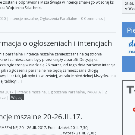
e zostanie odprawiona Msza Święta w intencji zmarłego wczoraj ks.
23.09.
za Wojciecha Szlachetki.
w Wąw
2020
|
Intencje mszalne
,
Ogłoszenia Parafialne
|
0 Comments
|
rmacja o ogłoszeniach i intencjach
ia parafialne i intencje mszalne zamieszczane na tej stronie
ne i zamieszczane były przez księży z parafii. Decyzją ks.
za ogłoszoną w niedzielę 26 marca, od tego dnia zarówno intencje
 jak i ogłoszenia parafialne nie będą zamieszczane drogą
wą, lecz tak, jak było to wcześniej, w trakcie niedzielnej Mszy św. i na
ej tablicy […]
nia 2017
|
Intencje mszalne
,
Ogłoszenia Parafialne
,
PARAFIA
|
2
rze
|
Więcej
ncje mszalne 20-26.III.17.
MSZALNE; 20 – 26 .III. 2017. Poniedziałek 20.III. 7,30;
…………………………………………………………. Wtorek 21. III. 7,30 ;