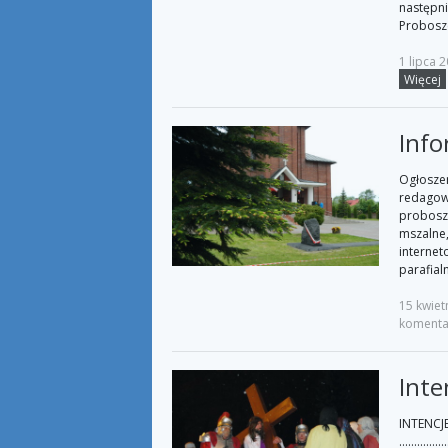
następni
Proboszc
1 lipca 
Więcej
Info
Ogłoszen
redagowa
proboszc
mszalne,
interneto
parafialn
15 kwiet
komenta
Inte
INTENCJE 
………………