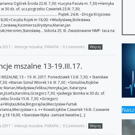
arianna Ogórek Środa 22.III. 7,30; +Lucyna Pacuła m. 7,30;+Henryka
w 30 dz. of. ucz.pogrzebu Czwartek 23.III. 7,30;
………………………………………………….. Piątek. 24.III. –Droga Krzyżowa-
18,00;+Cecylia Rojek m 18,00; +Władysławę,Bolesława
Czesławę,Kazimierza,Krystyna,Marian,Jan
ak,Hieronim,Stanisławę… Sobota 25. III. Zwiastowanie NMP- taca na
a 2017
|
Intencje mszalne
,
PARAFIA
|
0 Comments
|
Więcej
ncje mszalne 13-19.III.17.
MSZALNE; 13 – 19 .III. 2017. Poniedziałek 13.III. 7,30; + Stanisław
7,30; +Marian Szmul Wtorek 14. III. 7,30 ; +Szmulów,Rojków
; Marian,Władysław,Feliksa,Henryka,Jan, Katarzyna
Jan,Józefa,Karolina,Grzegorz 7,30; +Jadwiga Słomka w 30 dz. of.
zebu Środa 15.III. 7,30; +Grzegorz
lia+Wojtaszków,Bingorajów,Mieczysław Furtak
Nas
rianna,Mieczysław r.s. ++ Kowalczyków Czwartek 16.III. Czuwanie
e g.18 18,00; +Stanisław Myka -zamiast kwiatów […]
a 2017
|
Intencje mszalne
,
PARAFIA
|
0 Comments
|
Więcej