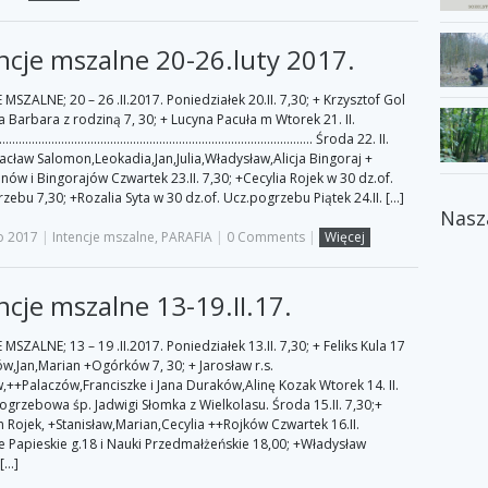
ncje mszalne 20-26.luty 2017.
MSZALNE; 20 – 26 .II.2017. Poniedziałek 20.II. 7,30; + Krzysztof Gol
ra Barbara z rodziną 7, 30; + Lucyna Pacuła m Wtorek 21. II.
…………………………………………………………………………………. Środa 22. II.
acław Salomon,Leokadia,Jan,Julia,Władysław,Alicja Bingoraj +
ów i Bingorajów Czwartek 23.II. 7,30; +Cecylia Rojek w 30 dz.of.
zebu 7,30; +Rozalia Syta w 30 dz.of. Ucz.pogrzebu Piątek 24.II. […]
Nasz
o 2017
|
Intencje mszalne
,
PARAFIA
|
0 Comments
|
Więcej
ncje mszalne 13-19.II.17.
MSZALNE; 13 – 19 .II.2017. Poniedziałek 13.II. 7,30; + Feliks Kula 17
lów,Jan,Marian +Ogórków 7, 30; + Jarosław r.s.
w,++Palaczów,Franciszke i Jana Duraków,Alinę Kozak Wtorek 14. II.
pogrzebowa śp. Jadwigi Słomka z Wielkolasu. Środa 15.II. 7,30;+
 Rojek, +Stanisław,Marian,Cecylia ++Rojków Czwartek 16.II.
 Papieskie g.18 i Nauki Przedmałżeńskie 18,00; +Władysław
 […]