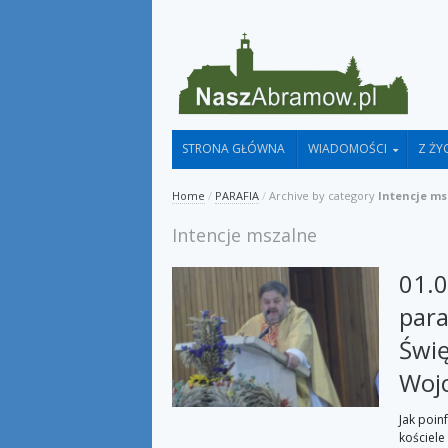
STRONA GŁÓWNA
WIADOMOŚCI
Z ŻY
Home
/
PARAFIA
/
Archive by category
Intencje m
Intencje mszalne
01.0
para
Świę
Wojc
Jak poin
kościele