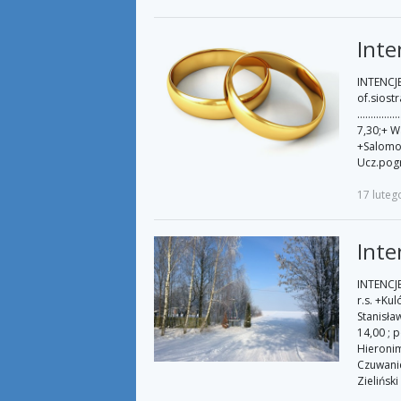
Inte
INTENCJE 
of.siost
………………
7,30;+ W
+Salomon
Ucz.pogr
17 luteg
Inte
INTENCJE 
r.s. +Ku
Stanisła
14,00 ; 
Hieronim
Czuwanie
Zieliński