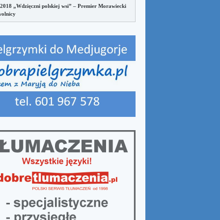
 2018 „Wdzięczni polskiej wsi” – Premier Morawiecki
olnicy