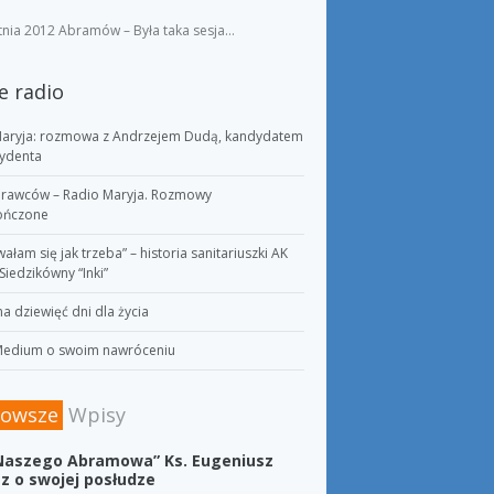
tnia 2012 Abramów – Była taka sesja…
e radio
Maryja: rozmowa z Andrzejem Dudą, kandydatem
zydenta
prawców – Radio Maryja. Rozmowy
ończone
ałam się jak trzeba” – historia sanitariuszki AK
Siedzikówny “Inki”
 dziewięć dni dla życia
Medium o swoim nawróceniu
nowsze
Wpisy
 Naszego Abramowa” Ks. Eugeniusz
z o swojej posłudze