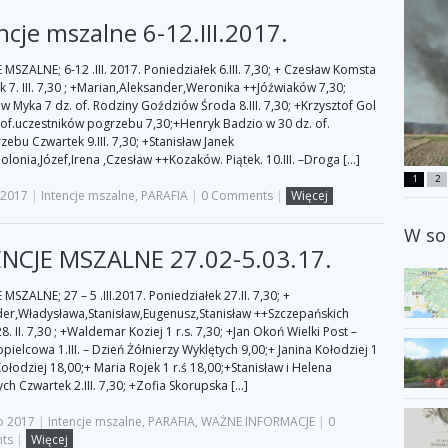
ncje mszalne 6-12.III.2017.
 MSZALNE; 6-12 .III. 2017. Poniedziałek 6.III. 7,30; + Czesław Komsta
 7. III. 7,30 ; +Marian,Aleksander,Weronika ++Jóźwiaków 7,30;
aw Myka 7 dz. of. Rodziny Goździów Środa 8.III. 7,30; +Krzysztof Gol
 of.uczestników pogrzebu 7,30;+Henryk Badzio w 30 dz. of.
zebu Czwartek 9.III. 7,30; +Stanisław Janek
olonia,Józef,Irena ,Czesław ++Kozaków. Piątek. 10.III. –Droga […]
1
2
 2017
|
Intencje mszalne
,
PARAFIA
|
0 Comments
|
Więcej
W so
NCJE MSZALNE 27.02-5.03.17.
MSZALNE; 27 – 5 .III.2017. Poniedziałek 27.II. 7,30; +
er,Władysława,Stanisław,Eugenusz,Stanisław ++Szczepańskich
. II. 7,30 ; +Waldemar Koziej 1 r.s. 7,30; +Jan Okoń Wielki Post –
pielcowa 1.III. – Dzień Żółnierzy Wyklętych 9,00;+ Janina Kołodziej 1
 Kołodziej 18,00;+ Maria Rojek 1 r.ś 18,00;+Stanisław i Helena
ch Czwartek 2.III. 7,30; +Zofia Skorupska […]
o 2017
|
Intencje mszalne
,
PARAFIA
,
WAŻNE INFORMACJE
|
0
ts
|
Więcej