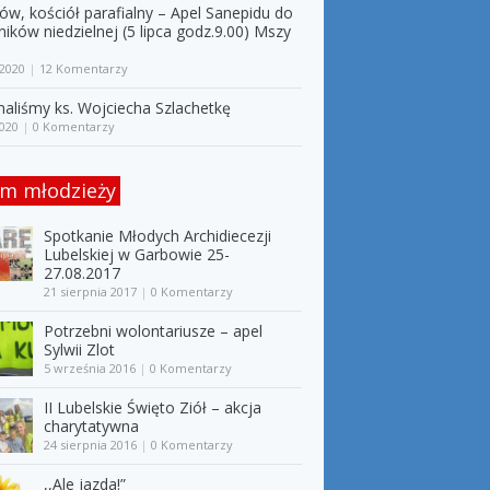
w, kościół parafialny – Apel Sanepidu do
ników niedzielnej (5 lipca godz.9.00) Mszy
 2020
|
12 Komentarzy
aliśmy ks. Wojciecha Szlachetkę
2020
|
0 Komentarzy
m młodzieży
Spotkanie Młodych Archidiecezji
Lubelskiej w Garbowie 25-
27.08.2017
21 sierpnia 2017
|
0 Komentarzy
Potrzebni wolontariusze – apel
Sylwii Zlot
5 września 2016
|
0 Komentarzy
II Lubelskie Święto Ziół – akcja
charytatywna
24 sierpnia 2016
|
0 Komentarzy
,,Ale jazda!”