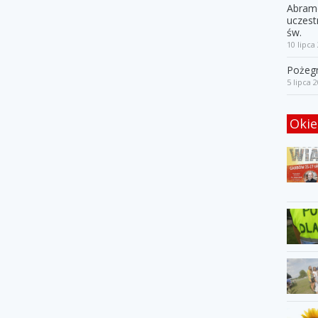
Abramó
uczest
św.
10 lipca
Pożegn
5 lipca 
Okie