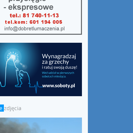
ze
zdjęcia