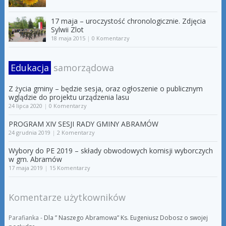
17 maja – uroczystość chronologicznie. Zdjęcia
Sylwii Zlot
18 maja 2015
|
0 Komentarzy
Edukacja
samorządowa
Z życia gminy – będzie sesja, oraz ogłoszenie o publicznym
wglądzie do projektu urządzenia lasu
24 lipca 2020
|
0 Komentarzy
PROGRAM XIV SESJI RADY GMINY ABRAMÓW
24 grudnia 2019
|
2 Komentarzy
Wybory do PE 2019 – składy obwodowych komisji wyborczych
w gm. Abramów
17 maja 2019
|
15 Komentarzy
Komentarze użytkowników
Parafianka
-
Dla ” Naszego Abramowa” Ks. Eugeniusz Dobosz o swojej