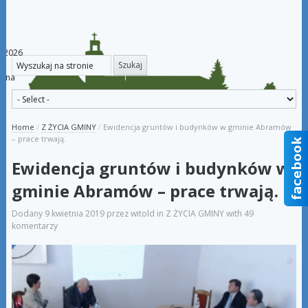
a 2026
iana
Home
/
Z ŻYCIA GMINY
/
Ewidencja gruntów i budynków w gminie Abramów
– prace trwają.
Ewidencja gruntów i budynków w
gminie Abramów – prace trwają.
Dodany
9 kwietnia 2019
przez
witold
in
Z ŻYCIA GMINY
with
49
komentarzy