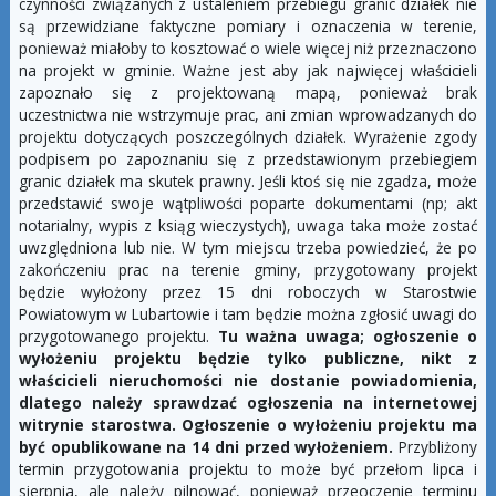
czynności związanych z ustaleniem przebiegu granic działek nie
są przewidziane faktyczne pomiary i oznaczenia w terenie,
ponieważ miałoby to kosztować o wiele więcej niż przeznaczono
na projekt w gminie. Ważne jest aby jak najwięcej właścicieli
zapoznało się z projektowaną mapą, ponieważ brak
uczestnictwa nie wstrzymuje prac, ani zmian wprowadzanych do
projektu dotyczących poszczególnych działek. Wyrażenie zgody
podpisem po zapoznaniu się z przedstawionym przebiegiem
granic działek ma skutek prawny. Jeśli ktoś się nie zgadza, może
przedstawić swoje wątpliwości poparte dokumentami (np; akt
notarialny, wypis z ksiąg wieczystych), uwaga taka może zostać
uwzględniona lub nie. W tym miejscu trzeba powiedzieć, że po
zakończeniu prac na terenie gminy, przygotowany projekt
będzie wyłożony przez 15 dni roboczych w Starostwie
Powiatowym w Lubartowie i tam będzie można zgłosić uwagi do
przygotowanego projektu.
Tu ważna uwaga; ogłoszenie o
wyłożeniu projektu będzie tylko publiczne, nikt z
właścicieli nieruchomości nie dostanie powiadomienia,
dlatego należy sprawdzać ogłoszenia na internetowej
witrynie starostwa. Ogłoszenie o wyłożeniu projektu ma
być opublikowane na 14 dni przed wyłożeniem.
Przybliżony
termin przygotowania projektu to może być przełom lipca i
sierpnia, ale należy pilnować, ponieważ przeoczenie terminu