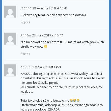
Joanna
29 kwietnia 2019 at 15:45
Ciekawe czy teraz Zenek przyjedzie na dozynki?
Reply
↓
Anhelli
23 maja 2019 at 15:47
Nie bo odkąd opóścił szeregi PSL ma zakaz występów w ich
strefie wpływów
Reply
↓
Ania K.
2 maja 2019 at 14:21
KAŚKA babo ogarnij się!!!!! Plac zabaw na Wolicy dla dzieci
powstał w ubiegłym roku i jeśli nie wiesz dokładnie to się tak
nie unoś bo Ci żyłka pęknie.
Jeśli chodzi o baner to dobrze, że zniknął od razu lepiej to
wygląda.
Tutaj jak zwykle gówno burza o nic
Strefa wzajemnej adoracji, a jeśli ktoś jest innego zdania to
już się nie podoba. ŻENADA