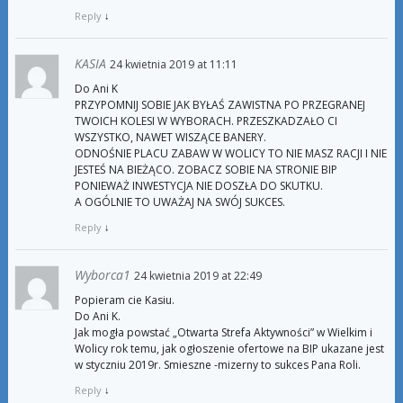
Reply
↓
KASIA
24 kwietnia 2019 at 11:11
Do Ani K
PRZYPOMNIJ SOBIE JAK BYŁAŚ ZAWISTNA PO PRZEGRANEJ
TWOICH KOLESI W WYBORACH. PRZESZKADZAŁO CI
WSZYSTKO, NAWET WISZĄCE BANERY.
ODNOŚNIE PLACU ZABAW W WOLICY TO NIE MASZ RACJI I NIE
JESTEŚ NA BIEŻĄCO. ZOBACZ SOBIE NA STRONIE BIP
PONIEWAŻ INWESTYCJA NIE DOSZŁA DO SKUTKU.
A OGÓLNIE TO UWAŻAJ NA SWÓJ SUKCES.
Reply
↓
Wyborca1
24 kwietnia 2019 at 22:49
Popieram cie Kasiu.
Do Ani K.
Jak mogła powstać „Otwarta Strefa Aktywności” w Wielkim i
Wolicy rok temu, jak ogłoszenie ofertowe na BIP ukazane jest
w styczniu 2019r. Smieszne -mizerny to sukces Pana Roli.
Reply
↓