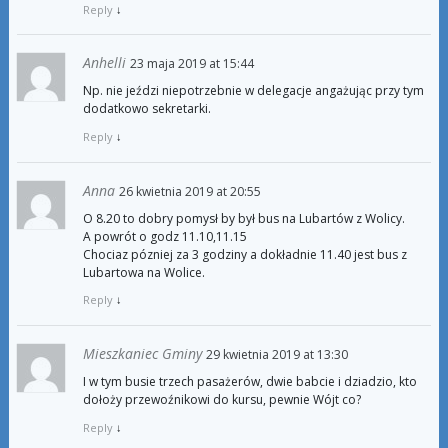
Reply
↓
Anhelli
23 maja 2019 at 15:44
Np. nie jeździ niepotrzebnie w delegacje angażując przy tym
dodatkowo sekretarki.
Reply
↓
Anna
26 kwietnia 2019 at 20:55
O 8.20 to dobry pomysł by był bus na Lubartów z Wolicy.
A powrót o godz 11.10,11.15
Chociaz pózniej za 3 godziny a dokładnie 11.40 jest bus z
Lubartowa na Wolice.
Reply
↓
Mieszkaniec Gminy
29 kwietnia 2019 at 13:30
I w tym busie trzech pasażerów, dwie babcie i dziadzio, kto
dołoży przewoźnikowi do kursu, pewnie Wójt co?
Reply
↓