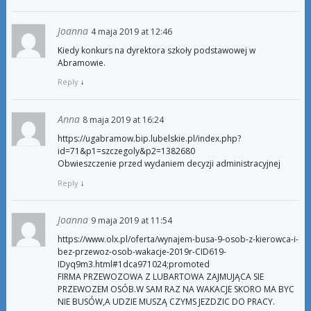
Joanna
4 maja 2019 at 12:46
Kiedy konkurs na dyrektora szkoły podstawowej w
Abramowie.
Reply
↓
Anna
8 maja 2019 at 16:24
https://ugabramow.bip.lubelskie.pl/index.php?
id=71&p1=szczegoly&p2=1382680
Obwieszczenie przed wydaniem decyzji administracyjnej
Reply
↓
Joanna
9 maja 2019 at 11:54
https://www.olx.pl/oferta/wynajem-busa-9-osob-z-kierowca-i-
bez-przewoz-osob-wakacje-2019r-CID619-
IDyq9m3.html#1dca971024;promoted
FIRMA PRZEWOZOWA Z LUBARTOWA ZAJMUJĄCA SIE
PRZEWOZEM OSÓB.W SAM RAZ NA WAKACJE SKORO MA BYC
NIE BUSÓW,A UDZIE MUSZĄ CZYMS JEZDZIC DO PRACY.