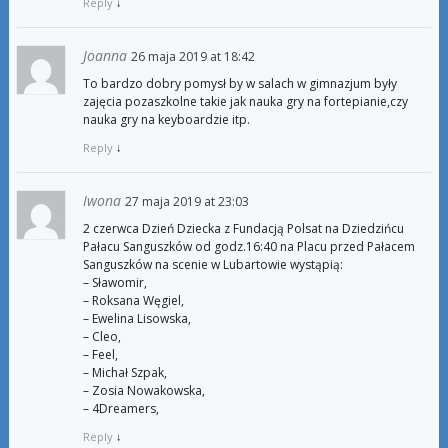
Reply
↓
Joanna
26 maja 2019 at 18:42
To bardzo dobry pomysł by w salach w gimnazjum były
zajęcia pozaszkolne takie jak nauka gry na fortepianie,czy
nauka gry na keyboardzie itp.
Reply
↓
Iwona
27 maja 2019 at 23:03
2 czerwca Dzień Dziecka z Fundacją Polsat na Dziedzińcu
Pałacu Sanguszków od godz.16:40 na Placu przed Pałacem
Sanguszków na scenie w Lubartowie wystąpią:
– Sławomir,
– Roksana Węgiel,
– Ewelina Lisowska,
– Cleo,
– Feel,
– Michał Szpak,
– Zosia Nowakowska,
– 4Dreamers,
Reply
↓