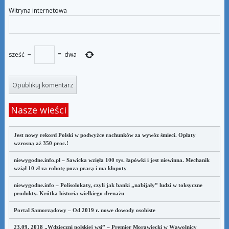
Witryna internetowa
sześć
−
=
dwa
Nasze wieści
Jest nowy rekord Polski w podwyżce rachunków za wywóz śmieci. Opłaty
wzrosną aż 350 proc.!
niewygodne.info.pl – Sawicka wzięła 100 tys. łapówki i jest niewinna. Mechanik
wziął 10 zł za robotę poza pracą i ma kłopoty
niewygodne.info – Polisolokaty, czyli jak banki „nabijały” ludzi w toksyczne
produkty. Krótka historia wielkiego drenażu
Portal Samorządowy – Od 2019 r. nowe dowody osobiste
23.09. 2018 „Wdzięczni polskiej wsi” – Premier Morawiecki w Wąwolnicy