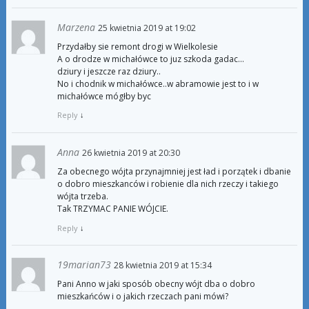
Marzena
25 kwietnia 2019 at 19:02
Przydałby sie remont drogi w Wielkolesie
A o drodze w michałówce to juz szkoda gadac…
dziury i jeszcze raz dziury..
No i chodnik w michałówce..w abramowie jest to i w
michałówce mógłby byc
Reply
↓
Anna
26 kwietnia 2019 at 20:30
Za obecnego wójta przynajmniej jest ład i porzątek i dbanie
o dobro mieszkanców i robienie dla nich rzeczy i takiego
wójta trzeba.
Tak TRZYMAC PANIE WÓJCIE.
Reply
↓
19marian73
28 kwietnia 2019 at 15:34
Pani Anno w jaki sposób obecny wójt dba o dobro
mieszkańców i o jakich rzeczach pani mówi?