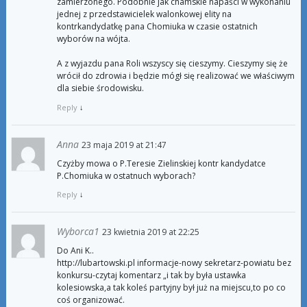
zamierzonego. Podobnie jak chamskie napaści w wykonaniu
jednej z przedstawicielek walonkowej elity na
kontrkandydatkę pana Chomiuka w czasie ostatnich
wyborów na wójta.
A z wyjazdu pana Roli wszyscy się cieszymy. Cieszymy się że
wrócił do zdrowia i będzie mógł się realizować we właściwym
dla siebie środowisku.
Reply
↓
Anna
23 maja 2019 at 21:47
Czyżby mowa o P.Teresie Zielinskiej kontr kandydatce
P.Chomiuka w ostatnuch wyborach?
Reply
↓
Wyborca1
23 kwietnia 2019 at 22:25
Do Ani K..
http://lubartowski.pl informacje-nowy sekretarz-powiatu bez
konkursu-czytaj komentarz „i tak by była ustawka
kolesiowska,a tak koleś partyjny był już na miejscu,to po co
coś organizować.