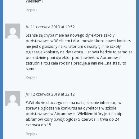
Wielkiem?
Reply
↓
Ja
11 czerwca 2019 at 19:52
Szanse są chyba małe na nowego dyrektora szkoly
podstawowej w Wielkiem i Abramowie skoro nawet konkurs
nie jest ogloszony na kuratorium oswiaty tj inne szkoły
ogłaszają konkursy na dyrektora…i znowu będzie to samo ze
po rodzinie pani dyrektor podstawówki w Abramowie
zatrudnia itp.i cała rodzina pracuje.a inni nie….na stazu to
samo……
Reply
↓
Ja
12 czerwca 2019 at 22:12
P.Witoldzie dlaczego nie ma na tej stronie informacji w
sprawie ogloszenia konkursu na dyrektora w szkole
podstawowej w Abramowie i WIelkiem który jest na bip
abramow ktory p.wójt ogłosił 5 czerwca . I trwa do 24
czerwca do 15.
Reply
↓