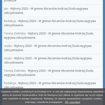
posłudze
Jan
-
Wybory 2020 – W gminie Abramów Andrzej Duda wygrywa
zdecydowanie.
Redakcja
-
Wybory 2020 – W gminie Abramów Andrzej Duda wygrywa
zdecydowanie.
Teresa Zielińska
-
Wybory 2020 – W gminie Abramów Andrzej Duda
wygrywa zdecydowanie.
onyks
-
Wybory 2020 – W gminie Abramów Andrzej Duda wygrywa
zdecydowanie.
onyks
-
Wybory 2020 – W gminie Abramów Andrzej Duda wygrywa
zdecydowanie.
Teresa Zielińska
-
Wybory 2020 – W gminie Abramów Andrzej Duda
wygrywa zdecydowanie.
Redakcja
-
Wybory 2020 – W gminie Abramów Andrzej Duda wygrywa
zdecydowanie.
Używamy cookies i podobnych technologii m.in. w celu jak najlepszego dopasowania zawartości
onyks
-
Wybory 2020 – W gminie Abramów Andrzej Duda wygrywa
strony do potrzeb Użytkowników. Jeśli nie blokujesz tych plików, to zgadzasz się na ich użycie
oraz zapisanie w pamięci urządzenia. Pamiętaj, że możesz samodzielnie zarządzać cookies,
zdecydowanie.
zmieniając ustawienia przeglądarki.
OK, rozumiem