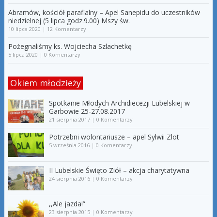
Abramów, kościół parafialny – Apel Sanepidu do uczestników
niedzielnej (5 lipca godz.9.00) Mszy św.
10 lipca 2020
|
12 Komentarzy
Pożegnaliśmy ks. Wojciecha Szlachetkę
5 lipca 2020
|
0 Komentarzy
Okiem młodzieży
Spotkanie Młodych Archidiecezji Lubelskiej w
Garbowie 25-27.08.2017
21 sierpnia 2017
|
0 Komentarzy
Potrzebni wolontariusze – apel Sylwii Zlot
5 września 2016
|
0 Komentarzy
II Lubelskie Święto Ziół – akcja charytatywna
24 sierpnia 2016
|
0 Komentarzy
,,Ale jazda!”
23 sierpnia 2015
|
0 Komentarzy