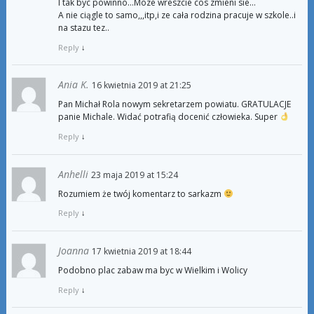
I tak byc powinno…Moze wreszcie cos zmieni sie…
A nie ciągle to samo,,,itp,i ze cała rodzina pracuje w szkole..i
na stazu tez..
Reply
↓
Ania K.
16 kwietnia 2019 at 21:25
Pan Michał Rola nowym sekretarzem powiatu. GRATULACJE
panie Michale. Widać potrafią docenić człowieka. Super
Reply
↓
Anhelli
23 maja 2019 at 15:24
Rozumiem że twój komentarz to sarkazm
Reply
↓
Joanna
17 kwietnia 2019 at 18:44
Podobno plac zabaw ma byc w Wielkim i Wolicy
Reply
↓