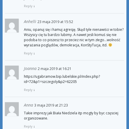
Reply
↓
Anhelli
23 maja 2019 at 15:52
Aniu, opanuj się i hamuj agresję. Skąd tyle nienawiści w tobie?
Wszyscy cię tu bardzo lubimy. A nawet jesli komuś się nie
podoba to co piszesz to przeciez nic w tym złego…wolność
wyrażania poglądów, demokracja, KonStyTucja, itd.
Reply
↓
Joanna
2 maja 2019 at 16:21
https://ugabramow.bip.lubelskie.pl/index.php?
id=72&p1=szczegoly&p2=62205
Reply
↓
Anna
3 maja 2019 at 21:23
Takie imprezy jak Biała Niedziela itp mogły by byc częsciej
organizowane.
Reply
↓