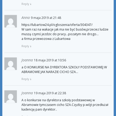
Reply
↓
Anna
9 maja 2019 at 21:48
https://lubartow24.pl/ogloszenia/oferta/304347/
W sam raz na wakacje jak ma nie być busów,przeciez ludzie
muszą czymś jezdzic do pracy…pozatym nie drogo…
a firma przewozowa z Lubartowa
Reply
↓
Joanna
18 maja 2019 at 10:56
a O KONKURSIE NA DYREKTORA SZKOŁY PODSTAWOWEJ W
ABRAMOWIE JAK NARAZIE CICHO SZA…
Reply
↓
Joanna
19 maja 2019 at 22:38
A o konkursie na dyrektora szkoły podstawowej w
Abramowie tymczasem cicho SZA.Czyzby p.wójt przedłużał
kadencję pani dyrektor..