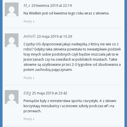
M_x
29 kwietnia 2019 at 22:19
Na Wielkim jest od kwietnia tego roku wraz z siłownia.
Reply
↓
Anhelli
23 maja 2019 at 15:29
Czyżby UG dysponował jakąś nadwyżką z którą nie wie co z
robić? Gdyby taka siłownia powstała to niewatpliwie podzieli
losy innych sobie podobnych czyli będzie niszczała jak ta w
Jeziorzanach czy na osiedlach w pobliskich miastach. Takie
siłownie są użytkowane przez 2-3 tygodnie od zbudowania a
potem zachodzą pajęczynami.
Reply
↓
Edig
25 maja 2019 at 23:42
Pieniądze były z ministerstwa sportu i turystyki. A z siłowni
korzystają mieszkańcy i uczniowie szkoły podczas wf i na
przerwach.
Reply
↓