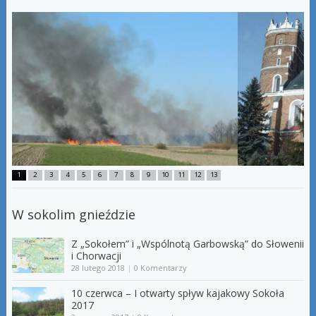
1
2
3
4
5
6
7
8
9
10
11
12
13
W sokolim gnieździe
Z „Sokołem” i „Wspólnotą Garbowską” do Słowenii
i Chorwacji
28 lutego 2018
|
0 Komentarzy
10 czerwca – I otwarty spływ kajakowy Sokoła
2017