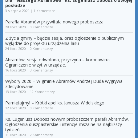
Dla ” Naszego Abramowa” Ks. Eugeniusz Dobosz o swojej
posłudze
3 sierpnia 2020
|
1 Komentarz
Parafia Abramów przywitała nowego proboszcza
28 lipca 2020
|
0 Komentarzy
Z życia gminy – będzie sesja, oraz ogłoszenie o publicznym
wglądzie do projektu urządzenia lasu
24 lipca 2020
|
0 Komentarzy
Abramów, sesja odwołana, przyczyna – koronawirus .
Ograniczenie wizyt w urzędzie.
16 lipca 2020
|
3 Komentarzy
Wybory 2020 – W gminie Abramów Andrzej Duda wygrywa
zdecydowanie.
13 lipca 2020
|
12 Komentarzy
Pamiętajmy! – Krótki apel ks. Janusza Widelskiego
12 lipca 2020
|
0 Komentarzy
Ks. Eugeniusz Dobosz nowym proboszczem parafii Abramów.
Ogłoszenia duszpasterskie i intencje mszalne na najbliższy
tydzień.
11 lipca 2020
|
2 Komentarzy