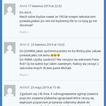
Anna
17 kwietnia 2019 at 22:32
Do Ani K..
Niech sobie będzie nawet ze 100 lat nowym sekretarzem
powiatu,płakac po nim nie będziemy.Ale to co tutaj go nie
doceniali?
Reply
↓
Ania K.
23 kwietnia 2019 at 16:32
Do JOANNA jakaś opóźniona jesteś no ba Wolicy plac zabaw
powstał jakiś rok temu
Do ANNA czyżby zazdrość? Nie cieszysz się sukcesem Pana
Roli? Oj nie ładnie być takim zawistnym. Należy się cieszyć z
sukcesów innych. Brawo panie Michale.
Reply
↓
Anhelli
23 maja 2019 at 15:40
Zgadzam się z tb Ania. A odreagowywanie agresji (zawiści)
poprzez zrywanie plakatów ugrupowań które cieszą się
większym poparciem przyniesie odwrotny skutek do