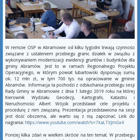
W remizie OSP w Abramowie od kilku tygodni trwają czynności
związane z ustaleniem przebiegu granic działek w związku z
wykonywaniem modernizacji ewidencji gruntów i budynków dla
gminy Abramów. Jest to w ramach Regionalnego Projektu
Operacyjnego, w którym powiat lubartowski dysponuję sumą
ok. 12 mln zł., w tym 700 tys. na opracowanie w gminie
Abramów. Informacja ta pochodzi z odsłuchania przebiegu sesji
Rady Gminy w Abramowie z dnia 1 lutego 2019 roku na której
Kierownik Wydziału Geodezji, Kartografii, Katastru i
Nieruchomości Albert Wójcik przedstawił cele projektu i
procedurę z nim związaną. Prezentacja przedstawiona na sesji
jest dość obszerna, ale warto się z nią zapoznać. Link do
nagrania:
https://www.youtube.com/watch?v=7XaLTXJmGx4
Poniżej kilka zdań w wielkim skrócie na ten temat. W przebiegu