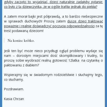
gdyby zaczęto to wyjaśniać, dzieci naturalnie zadałyby pytanie:
co było z tą dziewczynką, że w ogóle trafiła jednak do piekła?
A zatem morał bajki jest półprawdą, a to bardzo niebezpieczne
w sprawach duchowych! Proszę zatem
dusze dzieci traktować
poważnie i realnie doświadczyć poczucia odpowiedzialności
za tę
treść podawaną dzieciom!
Na koniec krótko.
Jeśli ten być może nieco przydługi ogląd problemu wydaje się
nam – dorosłym miejscami dość skomplikowany i trudny, to
proszę sobie wyobrazić realną gotowość 12latka na czytankę o
paktowaniu z diabłem?
Wspierajmy się w świadomym rodzicielstwie i słuchajmy tego,
co słuchamy.
Pozdrawiam.
Kasia Chrzan