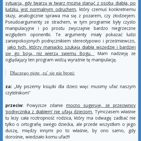
sytuacją, gdy twarzą w twarz można stanąć z osobą diabła, po
ludzku jest normalnym odruchem
, który czemuś konkretnemu
służy, analogicznie sprawa ma się z pożarem, czy złodziejem.
Pseudoargumenty ze strachem, w tym programie były czysto
manipulacyjne i po prostu zwyczajnie bardzo niegrzeczne
względem oponentki. Te argumenty miały pokazać ludzi
zaniepokojonych podręcznikiem stereotypowo i prześmiewczo,
jako tych, którzy maniacko szukają diabła wszędzie i bardziej
się go boją, niż wierzą swemu Bogu.
Mam nadzieję że
oglądający ten program widzą wyraźnie tę manipulację.
Dlaczego piąte ‚
za’
się nie broni:
za:
„My piszemy książki dla dzieci więc musimy ufać naszym
czytelnikom”
przeciw
: Powyższe zdanie
mocno sugeruje, że przeciwnicy
‘podręcznika z diabłem’ nie ufają dzieciom.
Tymczasem właśnie
tu leży cała roztropność rodzica, który ma odwagę zadbać nie
tylko o ortografię swego dziecka, ale przede wszystkim o jego
duszę, między innymi po to właśnie, by ono samo, gdy
dorośnie, wiedziało komu ufać!!!