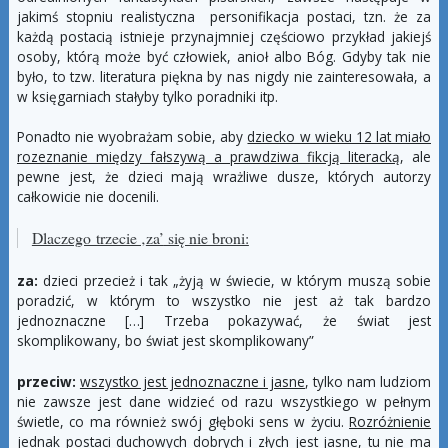
jakimś stopniu realistyczna personifikacja postaci, tzn. że za
każdą postacią istnieje przynajmniej częściowo przykład jakiejś
osoby, którą może być człowiek, anioł albo Bóg. Gdyby tak nie
było, to tzw. literatura piękna by nas nigdy nie zainteresowała, a
w księgarniach stałyby tylko poradniki itp.
Ponadto nie wyobrażam sobie, aby
dziecko w wieku 12 lat miało
rozeznanie między fałszywą a prawdziwa fikcją literacką
, ale
pewne jest, że dzieci mają wrażliwe dusze, których autorzy
całkowicie nie docenili.
Dlaczego trzecie ‚
za’
się nie broni:
za:
dzieci przecież i tak „żyją w świecie, w którym muszą sobie
poradzić, w którym to wszystko nie jest aż tak bardzo
jednoznaczne […] Trzeba pokazywać, że świat jest
skomplikowany, bo świat jest skomplikowany”
przeciw:
wszystko jest jednoznaczne i jasne
, tylko nam ludziom
nie zawsze jest dane widzieć od razu wszystkiego w pełnym
świetle, co ma również swój głęboki sens w życiu.
Rozróżnienie
jednak postaci duchowych dobrych i złych jest jasne, tu nie ma