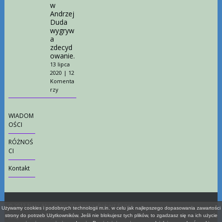
w
Andrzej
Duda
wygryw
a
zdecyd
owanie.
13 lipca
2020
|
12
Komenta
rzy
WIADOM
OŚCI
RÓŻNOŚ
CI
Kontakt
© 2013 Nasz Abramów. Wydawca: Robert Fiutek
Używamy cookies i podobnych technologii m.in. w celu jak najlepszego dopasowania zawartości
Jedynie prawda jest ciekawa.
strony do potrzeb Użytkowników. Jeśli nie blokujesz tych plików, to zgadzasz się na ich użycie