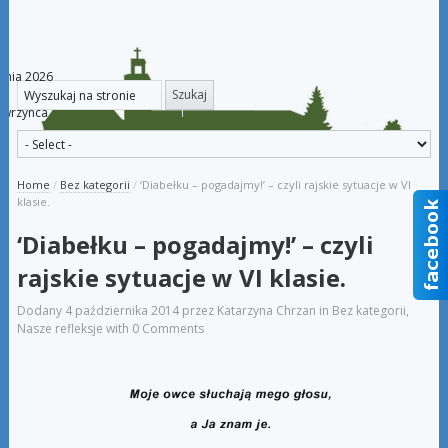
rpnia 2026
awrzynca
Home
/
Bez kategorii
/
‘Diabełku – pogadajmy!’ – czyli rajskie sytuacje w VI
klasie.
‘Diabełku – pogadajmy!’ – czyli
rajskie sytuacje w VI klasie.
Dodany
4 października 2014
przez
Katarzyna Chrzan
in
Bez kategorii
,
Nasze refleksje
with
0 Comments