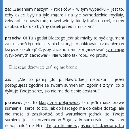
za:
„Zadaniem naszym – rodziców – w tym wypadku – jest to,
żeby dzieci były na tyle mądre i na tyle samodzielnie myślały,
żeby sobie dawały radę nawet wtedy, kiedy trafią na coś, co my
osobiście bardzo byśmy chcieli przed nimi ukryć.”
przeciw
: O! Tu zgoda! Dlaczego jednak miałby to być argument
za słusznością umieszczania historyjki o paktowaniu z diabłem w
książce szkolnej? Czyżby chciano nam zorganizować
symulacje
ryzykownych zachowań
?
Nie wolno tak robić,
Po prostu!
Dlaczego dziewiąte ‚
za’
się nie broni:
za:
„Ale co panią [do p. Nawrockiej] niepokoi – jeżeli
postępujesz zgodnie ze swoim sumieniem, zgodnie z tym, co ci
dyktuje Twoje serce, zło nie ma do ciebie dostępu.”
przeciw:
Jest to
klasyczna półprawda
, tzn. jeśli masz prawe
sumienie i serce, to zło, jak do każdego ma do ciebie dostęp, ale
nie może ci zaszkodzić, pod warunkiem jednak, że Twoje
sumienie jest zakorzenione w Bogu, a ty sam realnie trwasz w
relacji miłości z Nim.
Tego nikt nie wyjaśnia już dzieciom, bo