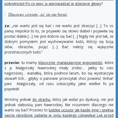
pokrętności! Po co więc ją wprowadzać w dziecięce głowy
?
Dlaczego czwarte ‚
za’
się nie broni:
za:
„nie warto jest się bać i nie warto jest straszyć […] To co
panią niepokoi to to, że pojawiło się słowo diabeł i pojawiła się
postać diabła […] nie jest dobrze się bać […] Nigdy nie jest tak, że
dobrym pomysłem jest wychowywanie ludzi, którzy się boją
słów, obrazów, pojęć […] Bać należy się wyłącznie
przestraszonych ludzi.”
przeciw:
tu mamy
klasycznie manipulacyjne wypowiedzi
, które
z p. Małgorzaty Nawrockiej miały zrobić… jakby tu rzec
najprościej… wariatkę, która podnosi larum, bo się wystraszyła
słowa!!! Ech… gdyby ci panowie przeczytali choć powieść ‘Anhar’
pani Małgorzaty, od razu zobaczyliby jakie wielkie fo pa
popełnili!
Wróćmy jednak
do strachu
, który jak widać po dyskusji, nie jest
jednak słabością pani Nawrockiej. Nie rozumiem dlaczego nie
warto się bać? Przecież to
ludzkie uczucie jak każde inne i spełnia
swoje określone zadanie w życiu każdego człowieka! Lęk przed