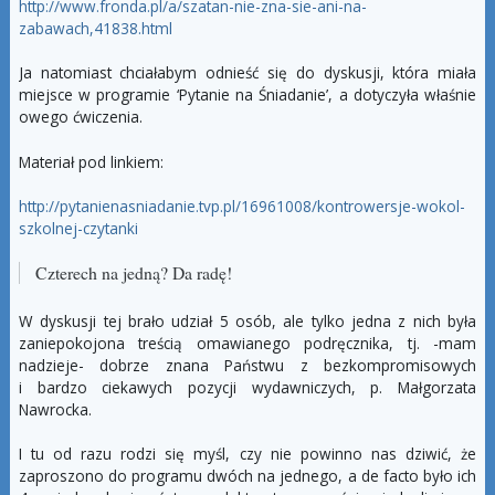
http://www.fronda.pl/a/szatan-nie-zna-sie-ani-na-
zabawach,41838.html
Ja natomiast chciałabym odnieść się do dyskusji, która miała
miejsce w programie ‘Pytanie na Śniadanie’, a dotyczyła właśnie
owego ćwiczenia.
Materiał pod linkiem:
http://pytanienasniadanie.tvp.pl/16961008/kontrowersje-wokol-
szkolnej-czytanki
Czterech na jedną? Da radę!
W dyskusji tej brało udział 5 osób, ale tylko jedna z nich była
zaniepokojona treścią omawianego podręcznika, tj. -mam
nadzieje- dobrze znana Państwu z bezkompromisowych
i bardzo ciekawych pozycji wydawniczych, p. Małgorzata
Nawrocka.
I tu od razu rodzi się myśl, czy nie powinno nas dziwić, że
zaproszono do programu dwóch na jednego, a de facto było ich