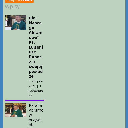
Wpisy
Dla ”
Nasze
go
Abram
owa”
Ks.
Eugeni
usz
Dobos
z o
swojej
posłud
ze
3 sierpnia
2020
|
1
Komenta
rz
Parafia
Abramó
w
przywit
ała