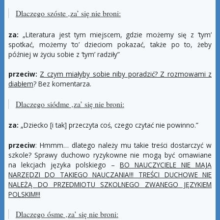
Dlaczego szóste ‚za’ się nie broni:
za:
„Literatura jest tym miejscem, gdzie możemy się z ‘tym’
spotkać, możemy ‘to’ dzieciom pokazać, także po to, żeby
później w życiu sobie z ‘tym’ radziły”
przeciw:
Z czym miałyby sobie niby poradzić? Z rozmowami z
diabłem
? Bez komentarza.
Dlaczego siódme ‚
za’
się nie broni:
za:
„Dziecko [i tak] przeczyta coś, czego czytać nie powinno.”
przeciw
: Hmmm… dlatego należy mu takie treści dostarczyć w
szkole? Sprawy duchowo ryzykowne nie mogą być omawiane
na lekcjach języka polskiego –
BO NAUCZYCIELE NIE MAJĄ
NARZĘDZI DO TAKIEGO NAUCZANIA!!! TREŚCI DUCHOWE NIE
NALEŻĄ DO PRZEDMIOTU SZKOLNEGO ZWANEGO JĘZYKIEM
POLSKIM!!!
Dlaczego ósme ‚
za’
się nie broni: