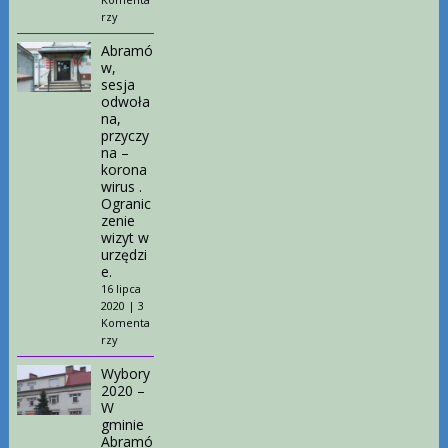
rzy
Abramó
w,
sesja
odwoła
na,
przyczy
na –
korona
wirus .
Ogranic
zenie
wizyt w
urzędzi
e.
16 lipca
2020
|
3
Komenta
rzy
Wybory
2020 –
W
gminie
Abramó