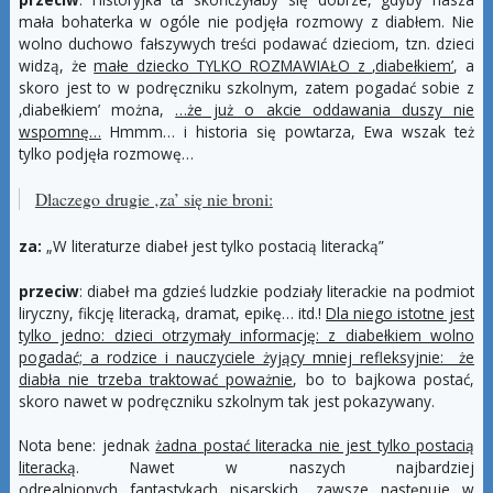
przeciw
: Historyjka ta skończyłaby się dobrze, gdyby nasza
mała bohaterka w ogóle nie podjęła rozmowy z diabłem. Nie
wolno duchowo fałszywych treści podawać dzieciom, tzn. dzieci
widzą, że
małe dziecko TYLKO ROZMAWIAŁO z ‚diabełkiem’
, a
skoro jest to w podręczniku szkolnym, zatem pogadać sobie z
‚diabełkiem’ można,
…że już o akcie oddawania duszy nie
wspomnę…
Hmmm… i historia się powtarza, Ewa wszak też
tylko podjęła rozmowę…
Dlaczego drugie ‚
za’
się nie broni:
za:
„W literaturze diabeł jest tylko postacią literacką”
przeciw
: diabeł ma gdzieś ludzkie podziały literackie na podmiot
liryczny, fikcję literacką, dramat, epikę… itd.!
Dla niego istotne jest
tylko jedno: dzieci otrzymały informację: z diabełkiem wolno
pogadać; a rodzice i nauczyciele żyjący mniej refleksyjnie: że
diabła nie trzeba traktować poważnie
, bo to bajkowa postać,
skoro nawet w podręczniku szkolnym tak jest pokazywany.
Nota bene: jednak
żadna postać literacka nie jest tylko postacią
literacką
. Nawet w naszych najbardziej
odrealnionych fantastykach pisarskich, zawsze następuje w