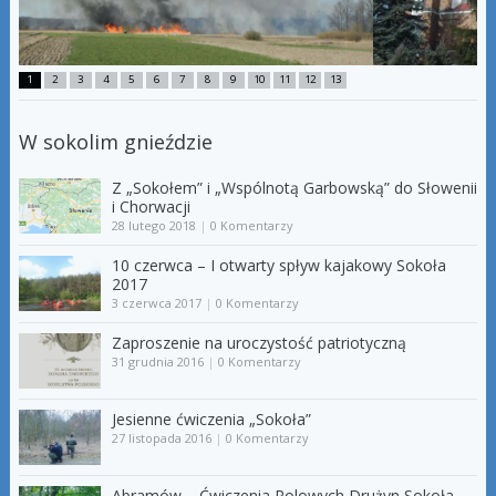
1
2
3
4
5
6
7
8
9
10
11
12
13
W sokolim gnieździe
Z „Sokołem” i „Wspólnotą Garbowską” do Słowenii
i Chorwacji
28 lutego 2018
|
0 Komentarzy
10 czerwca – I otwarty spływ kajakowy Sokoła
2017
3 czerwca 2017
|
0 Komentarzy
Zaproszenie na uroczystość patriotyczną
31 grudnia 2016
|
0 Komentarzy
Jesienne ćwiczenia „Sokoła”
27 listopada 2016
|
0 Komentarzy
Abramów – Ćwiczenia Polowych Drużyn Sokoła