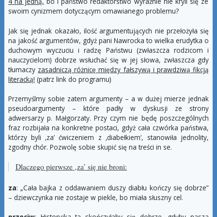
4 na jedną,
bo i państwo redaktorstwo wyraźnie nie kryli się ze
swoim cynizmem dotyczącym omawianego problemu?
Jak się jednak okazało, ilość argumentujących nie przełożyła się
na jakość argumentów, gdyż pani Nawrocka to wielka erudytka o
duchowym wyczuciu i radzę Państwu (zwłaszcza rodzicom i
nauczycielom) dobrze wsłuchać się w jej słowa, zwłaszcza gdy
tłumaczy
zasadniczą różnicę między fałszywą i prawdziwą fikcją
literacką!
(patrz link do programu)
Przemyślmy sobie zatem argumenty – a w dużej mierze jednak
pseudoargumenty – które padły w dyskusji ze strony
adwersarzy p. Małgorzaty. Przy czym nie będę poszczególnych
fraz rozbijała na konkretne postaci, gdyż cała czwórka państwa,
którzy byli ‚za’ ćwiczeniem z ‚diabełkiem’, stanowiła jednolity,
zgodny chór. Pozwolę sobie skupić się na treści in se.
Dlaczego pierwsze ‚
za’
się nie broni:
za
: „Cała bajka z oddawaniem duszy diabłu kończy się dobrze”
– dziewczynka nie zostaje w piekle, bo miała słuszny cel.