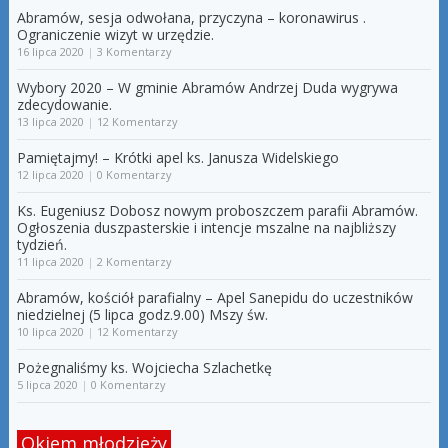
Abramów, sesja odwołana, przyczyna – koronawirus .
Ograniczenie wizyt w urzędzie.
16 lipca 2020
|
3 Komentarzy
Wybory 2020 – W gminie Abramów Andrzej Duda wygrywa
zdecydowanie.
13 lipca 2020
|
12 Komentarzy
Pamiętajmy! – Krótki apel ks. Janusza Widelskiego
12 lipca 2020
|
0 Komentarzy
Ks. Eugeniusz Dobosz nowym proboszczem parafii Abramów.
Ogłoszenia duszpasterskie i intencje mszalne na najbliższy
tydzień.
11 lipca 2020
|
2 Komentarzy
Abramów, kościół parafialny – Apel Sanepidu do uczestników
niedzielnej (5 lipca godz.9.00) Mszy św.
10 lipca 2020
|
12 Komentarzy
Pożegnaliśmy ks. Wojciecha Szlachetkę
5 lipca 2020
|
0 Komentarzy
Okiem młodzieży