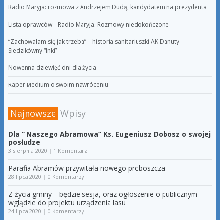
Radio Maryja: rozmowa z Andrzejem Dudą, kandydatem na prezydenta
Lista oprawców – Radio Maryja. Rozmowy niedokończone
“Zachowałam się jak trzeba” – historia sanitariuszki AK Danuty
Siedzikówny “Inki”
Nowenna dziewięć dni dla życia
Raper Medium o swoim nawróceniu
Najnowsze
Wpisy
Dla ” Naszego Abramowa” Ks. Eugeniusz Dobosz o swojej
posłudze
3 sierpnia 2020
|
1 Komentarz
Parafia Abramów przywitała nowego proboszcza
28 lipca 2020
|
0 Komentarzy
Z życia gminy – będzie sesja, oraz ogłoszenie o publicznym
wglądzie do projektu urządzenia lasu
24 lipca 2020
|
0 Komentarzy